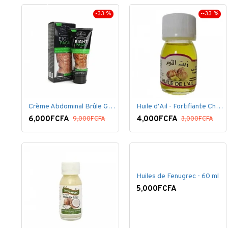
-33 %
--33 %
Crème Abdominal Brûle Graisse - Effet Rapide - 170grs
Huile d'Ail - Fortifiante Cheveux
6,000FCFA
4,000FCFA
9,000FCFA
3,000FCFA
Huiles de Fenugrec - 60 ml
5,000FCFA