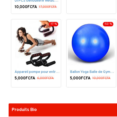
01PCS Genouillère Médical rotulienne Professionnelle
10,000FCFA
17,000FCFA
-17 %
-50 %
Appareil pompe pour entrainement pectoraux
Ballon Yoga Balle de Gymnastique Sans Pompe
5,000FCFA
5,000FCFA
6,000FCFA
10,000FCFA
Produits Bio