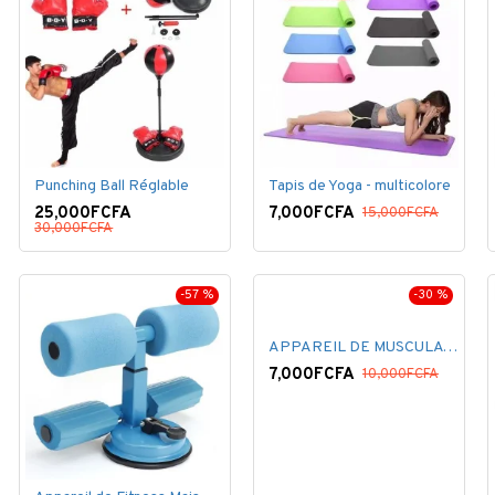
Punching Ball Réglable
Tapis de Yoga - multicolore
25,000FCFA
7,000FCFA
15,000FCFA
30,000FCFA
-57 %
-30 %
APPAREIL DE MUSCULATION - NOIR
7,000FCFA
10,000FCFA