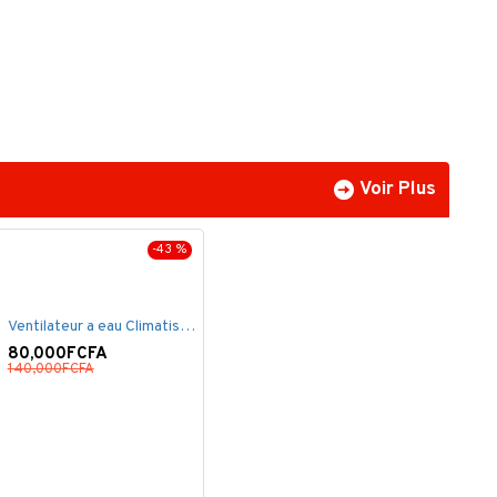
Voir Plus
-43 %
Ventilateur a eau Climatiseur Mobile Grand Model.
80,000FCFA
140,000FCFA