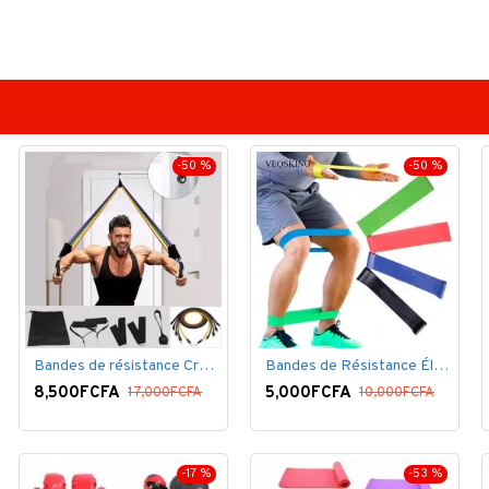
-50 %
-50 %
Bandes de résistance Crossfit pour la remise en forme - 11 pièces/ensemble - Élastique- Caoutchouc
Bandes de Résistance Élastique Latex pour Salle de Gym, Exercice, Yoga, Pilâtes, Kinésithérapie, Rééducation
8,500FCFA
5,000FCFA
17,000FCFA
10,000FCFA
-17 %
-53 %