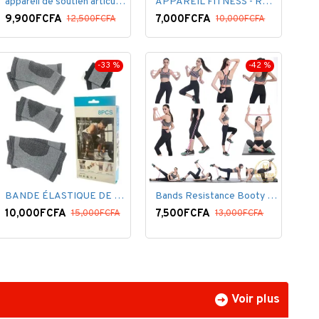
appareil de soutien articulaire
APPAREIL FITNESS - REVOFLEX - THÉRAPEUTUQUE
9,900FCFA
7,000FCFA
12,500FCFA
10,000FCFA
-33 %
-42 %
BANDE ÉLASTIQUE DE SOUTIEN 8 PCS
Bands Resistance Booty Kit Belt Butt
10,000FCFA
7,500FCFA
15,000FCFA
13,000FCFA
Voir plus