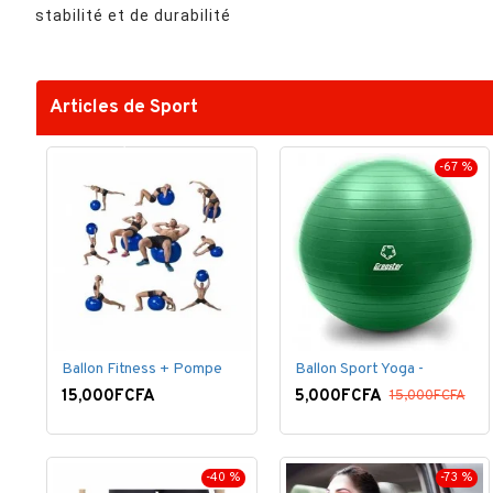
stabilité et de durabilité
Articles de Sport
-67 %
Ballon Fitness + Pompe
Ballon Sport Yoga -
15,000FCFA
5,000FCFA
15,000FCFA
-40 %
-73 %