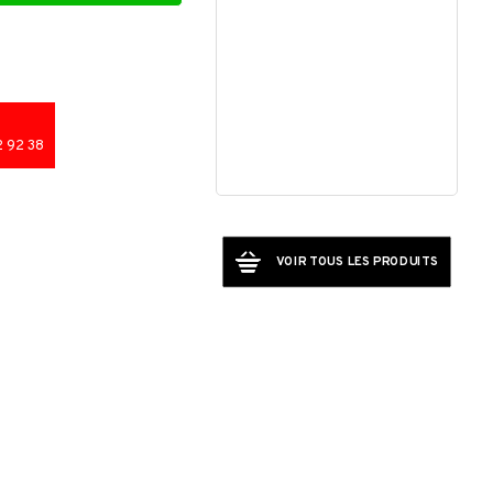
Mixeur Mélangeur Sokany électrique .
 92 38
000FCFA
20,000FCFA
VOIR TOUS LES PRODUITS