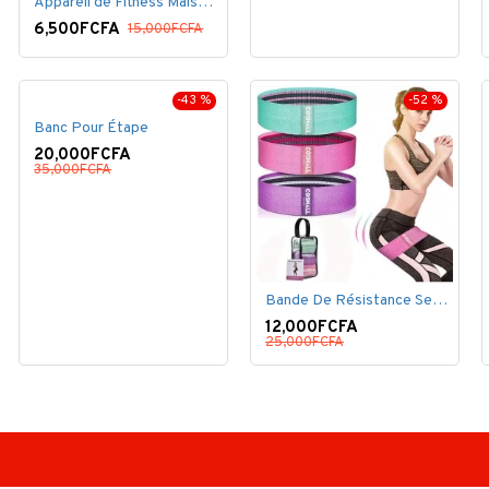
Appareil de Fitness Maison ventouse bleu .
6,500FCFA
15,000FCFA
-43 %
-52 %
Banc Pour Étape
20,000FCFA
35,000FCFA
Bande De Résistance Set, 3 Bande Élastique De Résistance
12,000FCFA
25,000FCFA