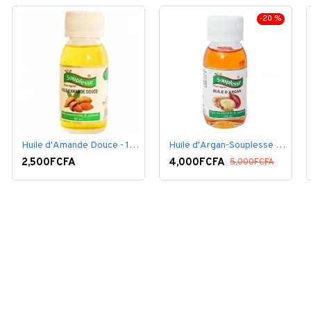
-20 %
Huile d'Amande Douce - 100% Bio - 60 ml
Huile d'Argan-Souplesse 100% Bio - 60 ml
2,500FCFA
4,000FCFA
5,000FCFA