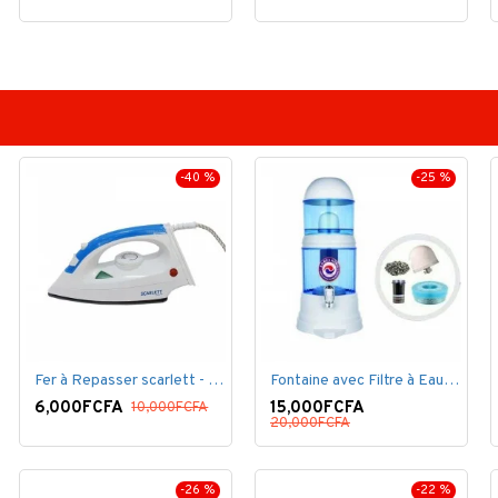
-40 %
-25 %
Fer à Repasser scarlett - 1200 W - Bleu Blanc
Fontaine avec Filtre à Eau - 16 Litres - Blanc
6,000FCFA
15,000FCFA
10,000FCFA
20,000FCFA
-26 %
-22 %