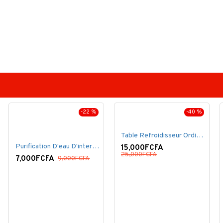
-22 %
-40 %
Table Refroidisseur Ordinateur Portable
Purification D'eau D'interface De Filtre De Robinet
15,000FCFA
25,000FCFA
7,000FCFA
9,000FCFA