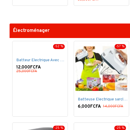
Électroménager
-52 %
-57 %
Batteur Electrique Avec Bol en inox
12,000FCFA
25,000FCFA
Batteuse Electrique sarclette à main– 7 vitesses
6,000FCFA
14,000FCFA
-25 %
-25 %