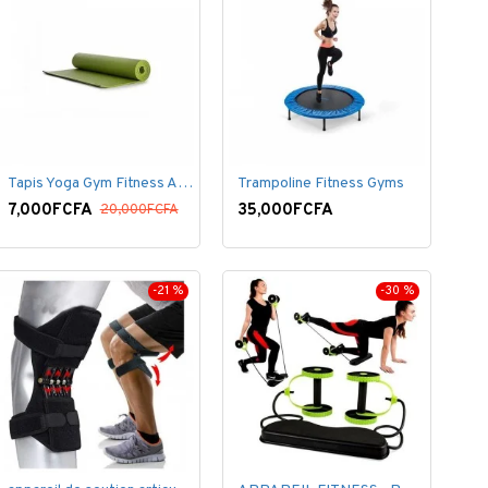
Tapis Yoga Gym Fitness Aérobic Pilate Gymnastique
Trampoline Fitness Gyms
7,000FCFA
35,000FCFA
20,000FCFA
-21 %
-30 %