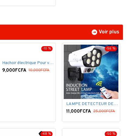
Voir plus
-10 %
-56 %
Hachoir électrique Pour viandes et légumes -Rouge
9,000FCFA
10,000FCFA
LAMPE DETECTEUR DE MOUVEMENT SOLAR SENSOR LIGHT
11,000FCFA
25,000FCFA
-48 %
-50 %