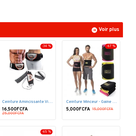
Voir plus
-34 %
-67 %
Ceinture Amincissante Vibro - Noir
Ceinture Minceur - Gaine Brûlante - Ventre plat
16,500FCFA
5,000FCFA
15,000FCFA
25,000FCFA
-65 %