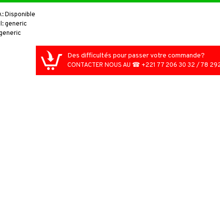
k:
Disponible
l:
generic
generic
Des difficultés pour passer votre commande?
Friteuse électrique multifonction
CONTACTER NOUS AU ☎ +221 77 206 30 32 / 78 292
45,000FCFA
18,
55,000FCFA