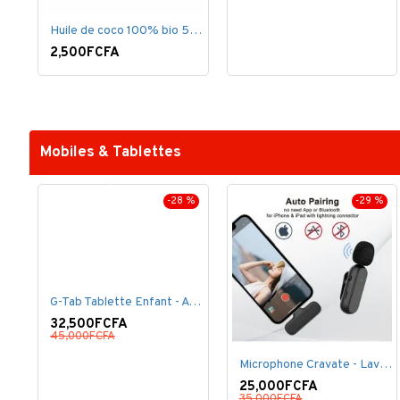
Huile de coco 100% bio 50 ml
2,500FCFA
Mobiles & Tablettes
-28 %
-29 %
G-Tab Tablette Enfant - A707 - Ecran 7" - RAM 1 Go - ROM 8 Go - 0.3 Mégapixels + pochette offerte
32,500FCFA
45,000FCFA
Microphone Cravate - Lavalier pour smartphone, enregistrement vidéo YouTube Live Stream K60 For Type
25,000FCFA
35,000FCFA