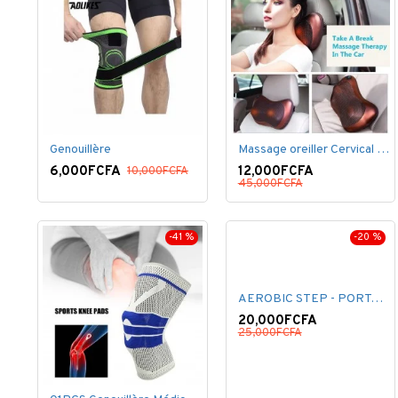
Genouillère
Massage oreiller Cervical épaule dos
6,000FCFA
12,000FCFA
10,000FCFA
45,000FCFA
-41 %
-20 %
AEROBIC STEP - PORTABLE - PLASTIQUE - NOIR/ROUGE
20,000FCFA
25,000FCFA