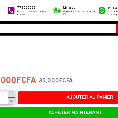
772063032
Livraison
Whats
Besoin d`aide ? contactez-
Partout à Dakar en moins de
Contact
nous au
24H
whatsap
,000FCFA
35,000FCFA
-18 %
AJOUTER AU PANIER
ACHETER MAINTENANT