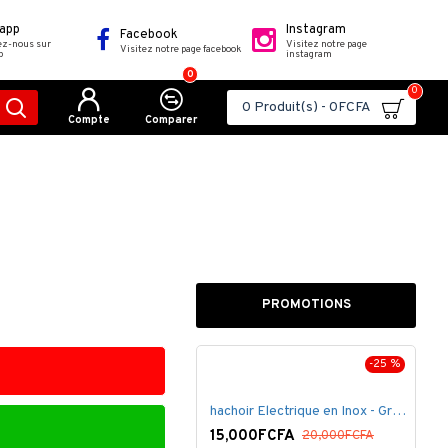
app
Instagram
Facebook
ez-nous sur
Visitez notre page
Visitez notre page facebook
p
instagram
0
0
0 Produit(s) - 0FCFA
Compte
Comparer
PROMOTIONS
-10 %
-25 %
hachoir Electrique en Inox - Grand Modèle - 4 Litres
15,000FCFA
20,000FCFA