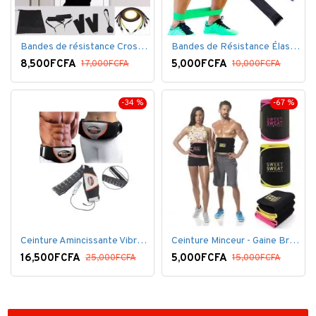
Bandes de résistance Crossfit pour la remise en forme - 11 pièces/ensemble - Élastique- Caoutchouc
Bandes de Résistance Élastique Latex pour Salle de Gym, Exercice, Yoga, Pilâtes, Kinésithérapie, Rééducation
8,500FCFA
5,000FCFA
17,000FCFA
10,000FCFA
-34 %
-67 %
Ceinture Amincissante Vibro - Noir
Ceinture Minceur - Gaine Brûlante - Ventre plat
16,500FCFA
5,000FCFA
25,000FCFA
15,000FCFA