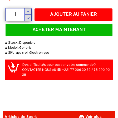
AJOUTER AU PANIER
ACHETER MAINTENANT
Stock:
Disponible
Model:
Generic
SKU:
appareil électronique
Des difficultés pour passer votre commande?
CONTACTER NOUS AU ☎ +221 77 206 30 32 / 78 292 92
38
Articles de Sport
Voir plus