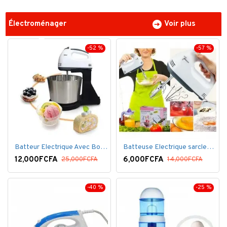
Électroménager
Voir plus
-52 %
-57 %
Batteur Electrique Avec Bol en inox
Batteuse Electrique sarclette à main– 7 vitesses
12,000FCFA
6,000FCFA
25,000FCFA
14,000FCFA
-40 %
-25 %