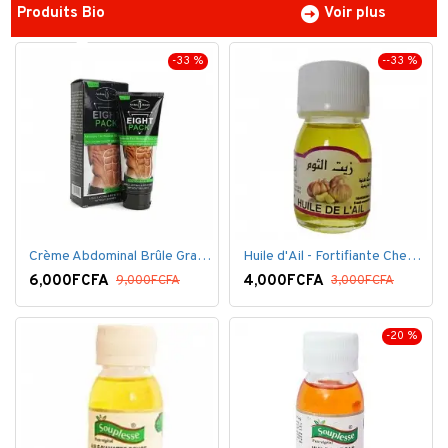
Produits Bio
Voir plus
-33 %
--33 %
Crème Abdominal Brûle Graisse - Effet Rapide - 170grs
Huile d'Ail - Fortifiante Cheveux
6,000FCFA
4,000FCFA
9,000FCFA
3,000FCFA
-20 %