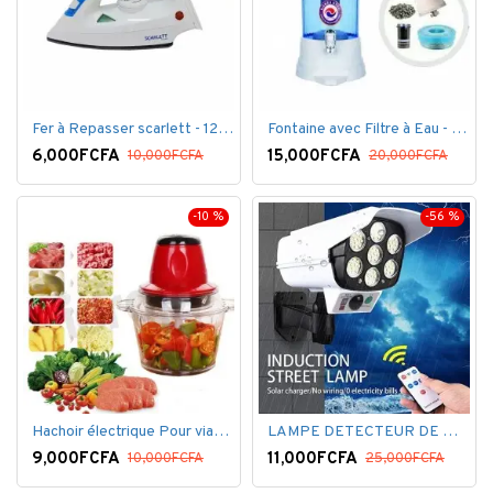
Fer à Repasser scarlett - 1200 W - Bleu Blanc
Fontaine avec Filtre à Eau - 16 Litres - Blanc
6,000FCFA
15,000FCFA
10,000FCFA
20,000FCFA
-10 %
-56 %
Hachoir électrique Pour viandes et légumes -Rouge
LAMPE DETECTEUR DE MOUVEMENT SOLAR SENSOR LIGHT
9,000FCFA
11,000FCFA
10,000FCFA
25,000FCFA