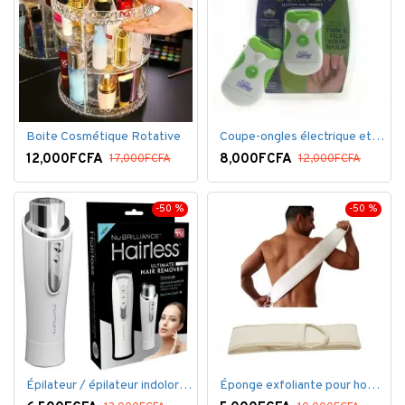
Boite Cosmétique Rotative
Coupe-ongles électrique et lime électrique
12,000FCFA
8,000FCFA
17,000FCFA
12,000FCFA
-50 %
-50 %
Épilateur / épilateur indolore NuBrilliance Ultimate pour femmes
Éponge exfoliante pour homme