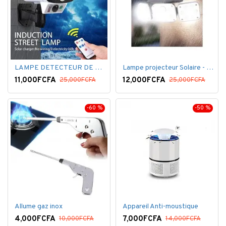
LAMPE DETECTEUR DE MOUVEMENT SOLAR SENSOR LIGHT
Lampe projecteur Solaire - Détecteur de mouvement - Intelligente 3 Face
11,000FCFA
12,000FCFA
25,000FCFA
25,000FCFA
-60 %
-50 %
Allume gaz inox
Appareil Anti-moustique
4,000FCFA
7,000FCFA
10,000FCFA
14,000FCFA