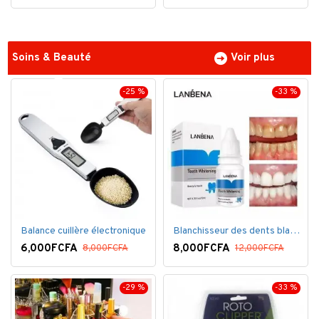
Soins & Beauté
Voir plus
-25 %
-33 %
Balance cuillère électronique
Blanchisseur des dents blanc éblouissant
6,000FCFA
8,000FCFA
8,000FCFA
12,000FCFA
-29 %
-33 %