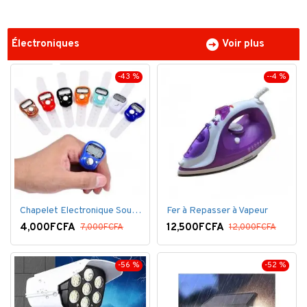
Électroniques
Voir plus
-43 %
--4 %
Chapelet Electronique Sous Forme De Bague Tasbih
Fer à Repasser à Vapeur
4,000FCFA
12,500FCFA
7,000FCFA
12,000FCFA
-56 %
-52 %