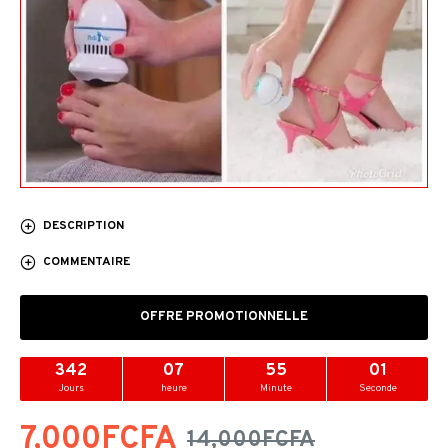
DESCRIPTION
COMMENTAIRE
OFFRE PROMOTIONNELLE
342
07
55
00
Jours
heure
Minute
Seconde
7,000FCFA
14,000FCFA