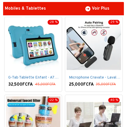
Mobiles & Tablettes
Voir Plus
-28 %
-29 %
G-Tab Tablette Enfant - A707 - Ecran 7" - RAM 1 Go - ROM 8 Go - 0.3 Mégapixels + pochette offerte
Microphone Cravate - Lavalier pour smartphone, enregistrement vidéo YouTube Live Stream K60 For Type
32,500FCFA
25,000FCFA
45,000FCFA
35,000FCFA
-22 %
-40 %