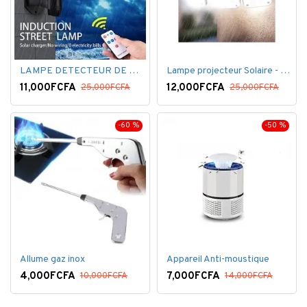
LAMPE DETECTEUR DE MOUVEMENT SOLAR SENSOR LIGHT
Lampe projecteur Solaire - Détecteur de mouvement - Intelligente 3 Face
11,000FCFA
12,000FCFA
25,000FCFA
25,000FCFA
-60 %
-50 %
Allume gaz inox
Appareil Anti-moustique
4,000FCFA
7,000FCFA
10,000FCFA
14,000FCFA