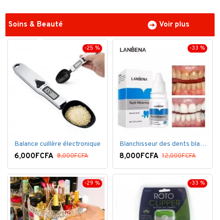
Soins & Beauté
Voir plus
-25 %
-33 %
Balance cuillère électronique
Blanchisseur des dents blanc éblouissant
6,000FCFA
8,000FCFA
8,000FCFA
12,000FCFA
-29 %
-33 %