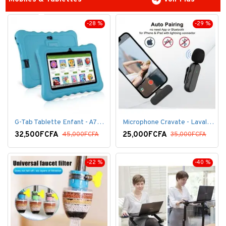
-28 %
-29 %
G-Tab Tablette Enfant - A707 - Ecran 7" - RAM 1 Go - ROM 8 Go - 0.3 Mégapixels + pochette offerte
Microphone Cravate - Lavalier pour smartphone, enregistrement vidéo YouTube Live Stream K60 For Type
32,500FCFA
25,000FCFA
45,000FCFA
35,000FCFA
-22 %
-40 %