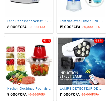
Fer à Repasser scarlett - 1200 W - Bleu Blanc
Fontaine avec Filtre à Eau - 16 Litres - Blanc
6,000FCFA
15,000FCFA
10,000FCFA
20,000FCFA
-10 %
-56 %
Hachoir électrique Pour viandes et légumes -Rouge
LAMPE DETECTEUR DE MOUVEMENT SOLAR SENSOR LIGHT
9,000FCFA
11,000FCFA
10,000FCFA
25,000FCFA