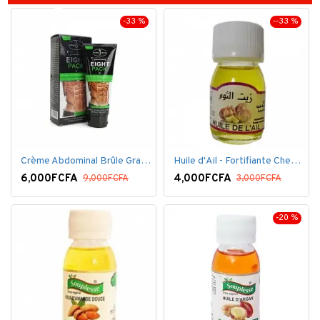
-33 %
--33 %
Crème Abdominal Brûle Graisse - Effet Rapide - 170grs
Huile d'Ail - Fortifiante Cheveux
6,000FCFA
4,000FCFA
9,000FCFA
3,000FCFA
-20 %