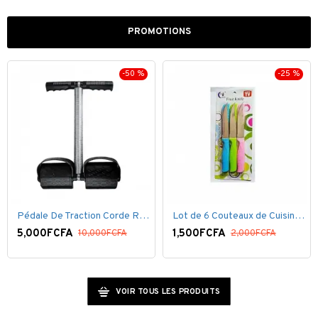
PROMOTIONS
-25 %
-40 %
Lot de 6 Couteaux de Cuisine ( 20,5cm ) - Inox Bleu Rose VERT
Fer defroisseur à vapeur
En
,500FCFA
15,000FCFA
12
2,000FCFA
25,000FCFA
VOIR TOUS LES PRODUITS