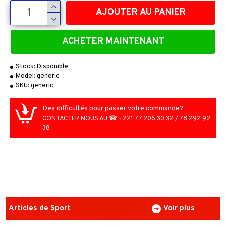
AJOUTER AU PANIER
ACHETER MAINTENANT
Stock:
Disponible
Model:
generic
SKU:
generic
Des difficultés pour passer votre commande?
CONTACTER NOUS AU ☎ +221 77 206 30 32 / 78 292 92
38
Articles de Sport
Voir plus