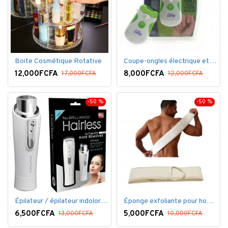
Boite Cosmétique Rotative
Coupe-ongles électrique et lime électrique
12,000FCFA
8,000FCFA
17,000FCFA
12,000FCFA
-50 %
-50 %
Épilateur / épilateur indolore NuBrilliance Ultimate pour femmes
Éponge exfoliante pour homme
6,500FCFA
5,000FCFA
13,000FCFA
10,000FCFA