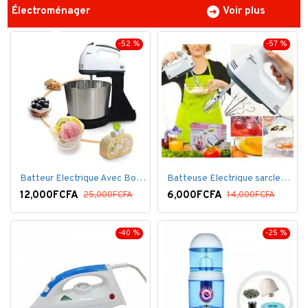
Électroménager
Voir plus
-52 %
-57 %
Batteur Electrique Avec Bol en inox
Batteuse Electrique sarclette à main– 7 vitesses
12,000FCFA
6,000FCFA
25,000FCFA
14,000FCFA
-40 %
-25 %