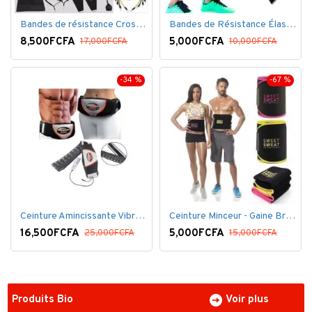
Bandes de résistance Crossfit pour la remise en forme - 11 pièces/ensemble - Élastique- Caoutchouc
Bandes de Résistance Élastique Latex pour Salle de Gym, Exercice, Yoga, Pilâtes, Kinésithérapie, Rééducation
8,500FCFA
5,000FCFA
17,000FCFA
10,000FCFA
-34 %
-67 %
Ceinture Amincissante Vibro - Noir
Ceinture Minceur - Gaine Brûlante - Ventre plat
16,500FCFA
5,000FCFA
25,000FCFA
15,000FCFA
Produits Bio
Voir plus