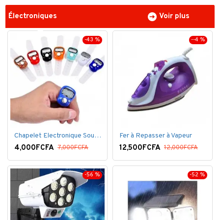
Électroniques
Voir plus
-43 %
--4 %
Chapelet Electronique Sous Forme De Bague Tasbih
Fer à Repasser à Vapeur
4,000FCFA
12,500FCFA
7,000FCFA
12,000FCFA
-56 %
-52 %