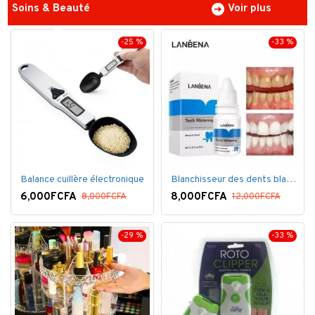
Soins & Beauté
Voir plus
-25 %
-33 %
Balance cuillère électronique
Blanchisseur des dents blanc éblouissant
6,000FCFA
8,000FCFA
8,000FCFA
12,000FCFA
-29 %
-33 %