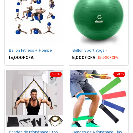
Ballon Fitness + Pompe
Ballon Sport Yoga -
15,000FCFA
5,000FCFA
15,000FCFA
-50 %
-50 %
Bandes de résistance Crossfit pour la remise en forme - 11 pièces/ensemble - Élastique- Caoutchouc
Bandes de Résistance Élastique Latex pour Salle de Gym, Exercice, Yoga, Pilâtes, Kinésithérapie, Rééducation