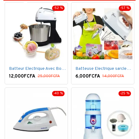
-52 %
-57 %
Batteur Electrique Avec Bol en inox
Batteuse Electrique sarclette à main– 7 vitesses
12,000FCFA
6,000FCFA
25,000FCFA
14,000FCFA
-40 %
-25 %