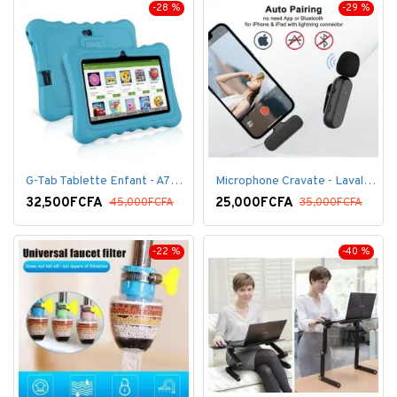
-28 %
-29 %
G-Tab Tablette Enfant - A707 - Ecran 7" - RAM 1 Go - ROM 8 Go - 0.3 Mégapixels + pochette offerte
Microphone Cravate - Lavalier pour smartphone, enregistrement vidéo YouTube Live Stream K60 For Type
32,500FCFA
25,000FCFA
45,000FCFA
35,000FCFA
-22 %
-40 %