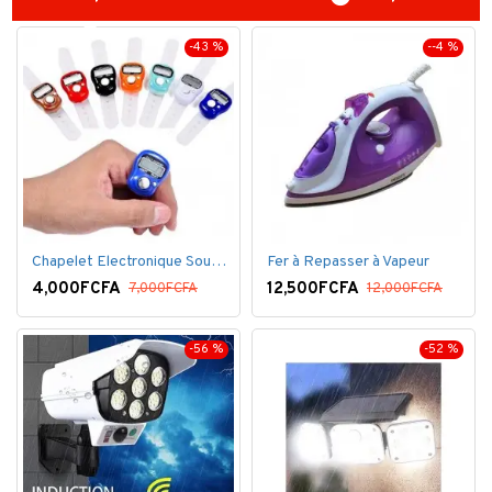
-43 %
--4 %
Chapelet Electronique Sous Forme De Bague Tasbih
Fer à Repasser à Vapeur
4,000FCFA
12,500FCFA
7,000FCFA
12,000FCFA
-56 %
-52 %