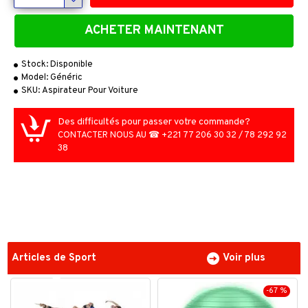
ACHETER MAINTENANT
Stock:
Disponible
Model:
Généric
SKU:
Aspirateur Pour Voiture
Des difficultés pour passer votre commande?
CONTACTER NOUS AU ☎ +221 77 206 30 32 / 78 292 92
38
Articles de Sport
Voir plus
-67 %