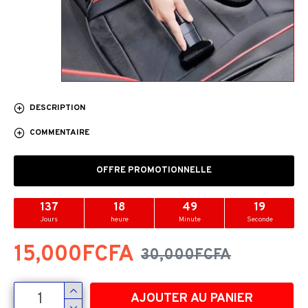
DESCRIPTION
COMMENTAIRE
OFFRE PROMOTIONNELLE
137
18
49
18
Jours
heure
Minute
Seconde
15,000FCFA
30,000FCFA
AJOUTER AU PANIER