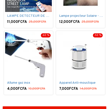
LAMPE DETECTEUR DE MOUVEMENT SOLAR SENSOR LIGHT
Lampe projecteur Solaire - Détecteur de mouvement - Intelligente 3 Face
11,000FCFA
12,000FCFA
25,000FCFA
25,000FCFA
-60 %
-50 %
Allume gaz inox
Appareil Anti-moustique
4,000FCFA
7,000FCFA
10,000FCFA
14,000FCFA