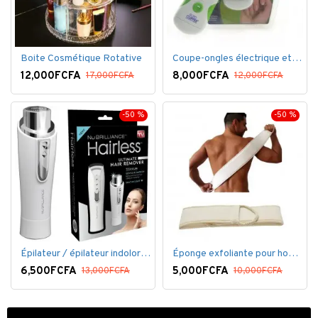
Boite Cosmétique Rotative
Coupe-ongles électrique et lime électrique
12,000FCFA
8,000FCFA
17,000FCFA
12,000FCFA
-50 %
-50 %
Épilateur / épilateur indolore NuBrilliance Ultimate pour femmes
Éponge exfoliante pour homme
6,500FCFA
5,000FCFA
13,000FCFA
10,000FCFA