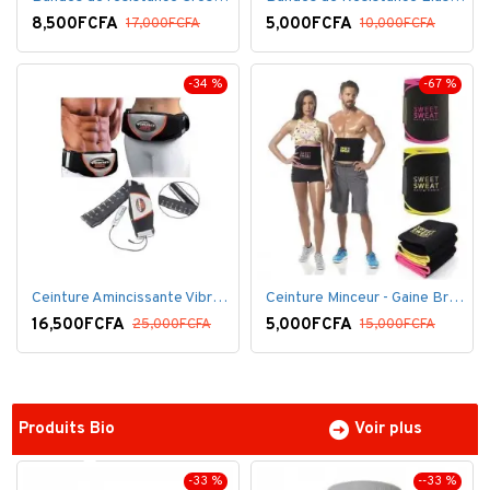
8,500FCFA
5,000FCFA
17,000FCFA
10,000FCFA
-34 %
-67 %
Ceinture Amincissante Vibro - Noir
Ceinture Minceur - Gaine Brûlante - Ventre plat
16,500FCFA
5,000FCFA
25,000FCFA
15,000FCFA
Produits Bio
Voir plus
-33 %
--33 %