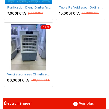
Purification D'eau D'interface De Filtre De Robinet
Table Refroidisseur Ordinateur Portable
7,000FCFA
15,000FCFA
9,000FCFA
25,000FCFA
-43 %
Ventilateur a eau Climatiseur Mobile Grand Model.
80,000FCFA
140,000FCFA
Électroménager
Voir plus