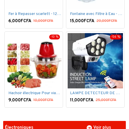
Fer à Repasser scarlett - 1200 W - Bleu Blanc
Fontaine avec Filtre à Eau - 16 Litres - Blanc
6,000FCFA
15,000FCFA
10,000FCFA
20,000FCFA
-10 %
-56 %
Hachoir électrique Pour viandes et légumes -Rouge
LAMPE DETECTEUR DE MOUVEMENT SOLAR SENSOR LIGHT
9,000FCFA
11,000FCFA
10,000FCFA
25,000FCFA
Électroniques
Voir plus