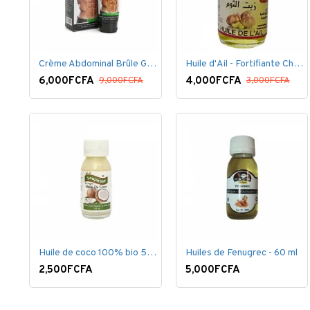
Crème Abdominal Brûle Graisse - Effet Rapide - 170grs
Huile d'Ail - Fortifiante Cheveux
6,000FCFA
4,000FCFA
9,000FCFA
3,000FCFA
Huile de coco 100% bio 50 ml
Huiles de Fenugrec - 60 ml
2,500FCFA
5,000FCFA