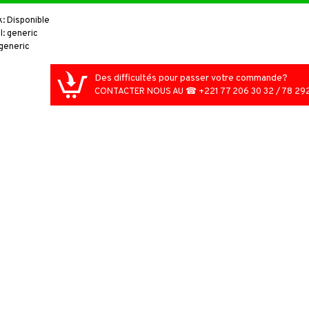
k:
Disponible
l:
generic
generic
Des difficultés pour passer votre commande?
Friteuse électrique multifonction
CONTACTER NOUS AU ☎ +221 77 206 30 32 / 78 292
45,000FCFA
55,000FCFA