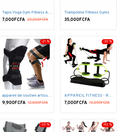
Tapis Yoga Gym Fitness Aérobic Pilate Gymnastique
Trampoline Fitness Gyms
7,000FCFA
35,000FCFA
20,000FCFA
-21 %
-30 %
appareil de soutien articulaire
APPAREIL FITNESS - REVOFLEX - THÉRAPEUTUQUE
9,900FCFA
7,000FCFA
12,500FCFA
10,000FCFA
-33 %
-42 %