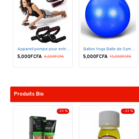
Appareil pompe pour entrainement pectoraux
Ballon Yoga Balle de Gymnastique Sans Pompe
5,000FCFA
5,000FCFA
6,000FCFA
10,000FCFA
Produits Bio
-33 %
--33 %