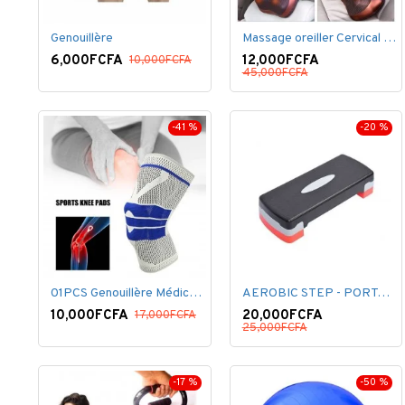
Genouillère
Massage oreiller Cervical épaule dos
6,000FCFA
12,000FCFA
10,000FCFA
45,000FCFA
-41 %
-20 %
01PCS Genouillère Médical rotulienne Professionnelle
AEROBIC STEP - PORTABLE - PLASTIQUE - NOIR/ROUGE
10,000FCFA
20,000FCFA
17,000FCFA
25,000FCFA
-17 %
-50 %