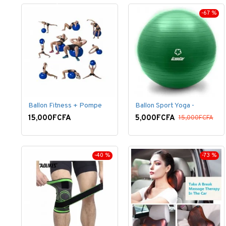
-67 %
Ballon Fitness + Pompe
Ballon Sport Yoga -
15,000FCFA
5,000FCFA
15,000FCFA
-40 %
-73 %