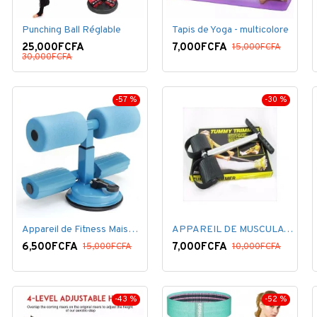
Punching Ball Réglable
Tapis de Yoga - multicolore
25,000FCFA
7,000FCFA
15,000FCFA
30,000FCFA
-57 %
-30 %
Appareil de Fitness Maison ventouse bleu .
APPAREIL DE MUSCULATION - NOIR
6,500FCFA
7,000FCFA
15,000FCFA
10,000FCFA
-43 %
-52 %