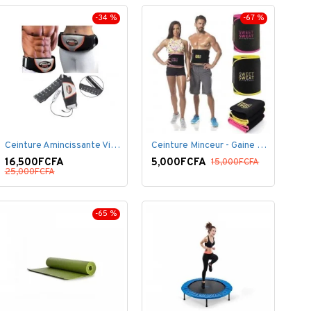
-34 %
-67 %
Ceinture Amincissante Vibro - Noir
Ceinture Minceur - Gaine Brûlante - Ventre plat
16,500FCFA
5,000FCFA
15,000FCFA
25,000FCFA
-65 %