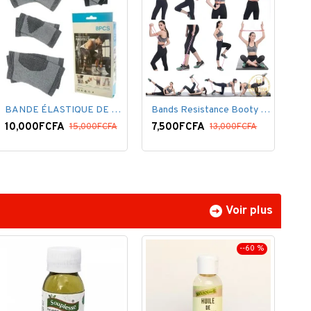
BANDE ÉLASTIQUE DE SOUTIEN 8 PCS
Bands Resistance Booty Kit Belt Butt
10,000FCFA
7,500FCFA
15,000FCFA
13,000FCFA
Voir plus
--60 %