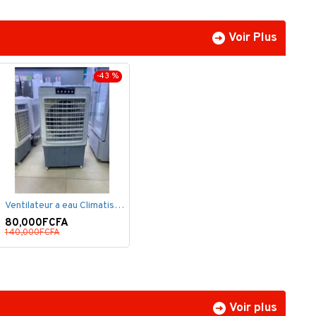
Voir Plus
-43 %
Ventilateur a eau Climatiseur Mobile Grand Model.
80,000FCFA
140,000FCFA
Voir plus