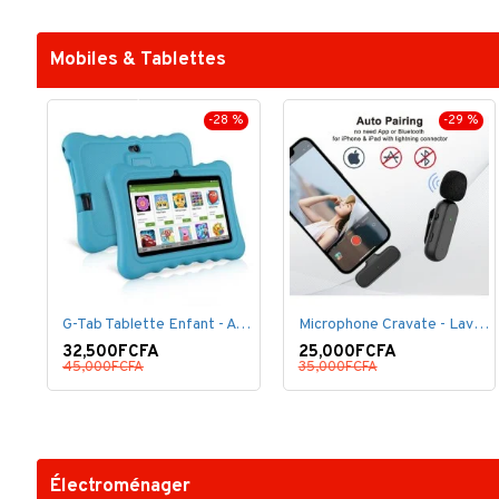
Mobiles & Tablettes
-28 %
-29 %
G-Tab Tablette Enfant - A707 - Ecran 7" - RAM 1 Go - ROM 8 Go - 0.3 Mégapixels + pochette offerte
Microphone Cravate - Lavalier pour smartphone, enregistrement vidéo YouTube Live Stream K60 For Type
32,500FCFA
25,000FCFA
45,000FCFA
35,000FCFA
Électroménager