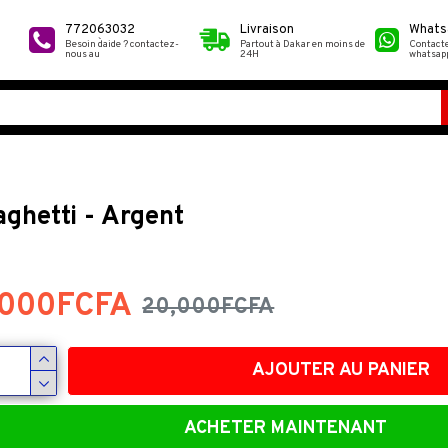
772063032
Livraison
Whats
Besoin d`aide ? contactez-
Partout à Dakar en moins de
Contact
nous au
24H
whatsap
aghetti - Argent
,000FCFA
20,000FCFA
-18 %
AJOUTER AU PANIER
ACHETER MAINTENANT
18,