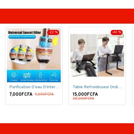
-22 %
-40 %
Purification D'eau D'interface De Filtre De Robinet
Table Refroidisseur Ordinateur Portable
7,000FCFA
15,000FCFA
9,000FCFA
25,000FCFA