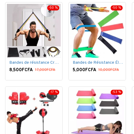
-50 %
-50 %
Bandes de résistance Crossfit pour la remise en forme - 11 pièces/ensemble - Élastique- Caoutchouc
Bandes de Résistance Élastique Latex pour Salle de Gym, Exercice, Yoga, Pilâtes, Kinésithérapie, Rééducation
8,500FCFA
5,000FCFA
17,000FCFA
10,000FCFA
-17 %
-53 %