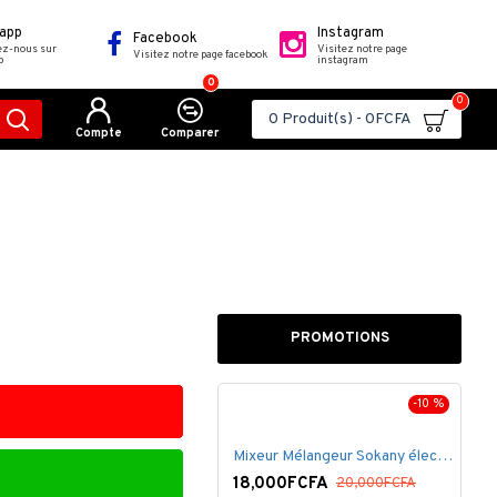
app
Instagram
Facebook
ez-nous sur
Visitez notre page
Visitez notre page facebook
p
instagram
0
0
0 Produit(s) - 0FCFA
Compte
Comparer
PROMOTIONS
-10 %
-25 %
Mixeur Mélangeur Sokany électrique .
000FCFA
20,000FCFA