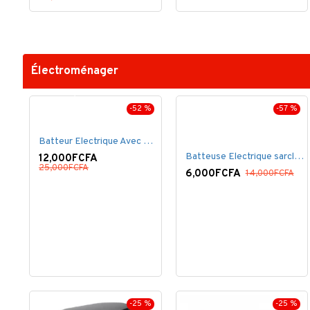
Électroménager
-52 %
-57 %
Batteur Electrique Avec Bol en inox
Batteuse Electrique sarclette à main– 7 vitesses
12,000FCFA
25,000FCFA
6,000FCFA
14,000FCFA
-25 %
-25 %