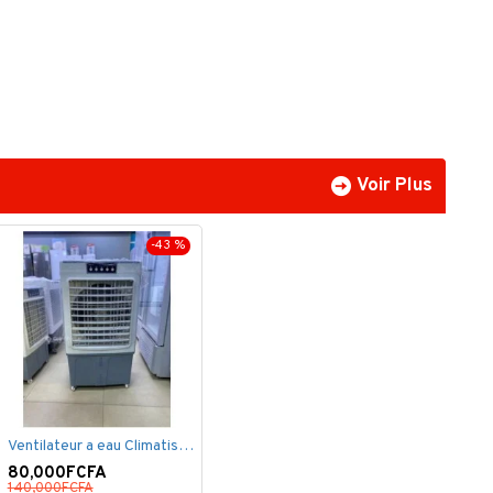
Voir Plus
-43 %
Ventilateur a eau Climatiseur Mobile Grand Model.
80,000FCFA
140,000FCFA