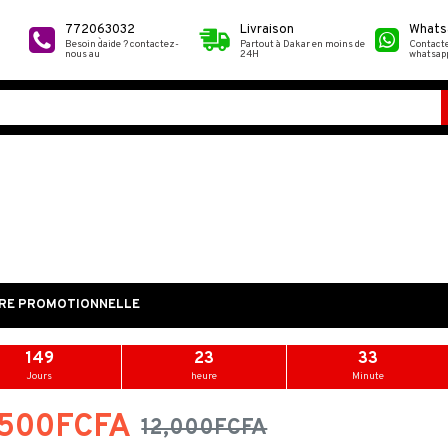
772063032
Livraison
Whats
Besoin d`aide ? contactez-
Partout à Dakar en moins de
Contact
nous au
24H
whatsap
RE PROMOTIONNELLE
149
23
33
-25 %
-50 %
Jours
heure
Minute
Decoupe légumes
10,000FCFA
20,000FCFA
,500FCFA
12,000FCFA