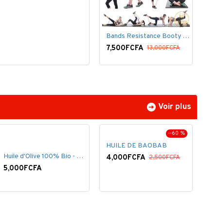
Bands Resistance Booty Kit Belt Butt
7,500FCFA
13,000FCFA
Voir plus
--60 %
HUILE DE BAOBAB
Huile d'Olive 100% Bio - 60 ml
4,000FCFA
2,500FCFA
5,000FCFA