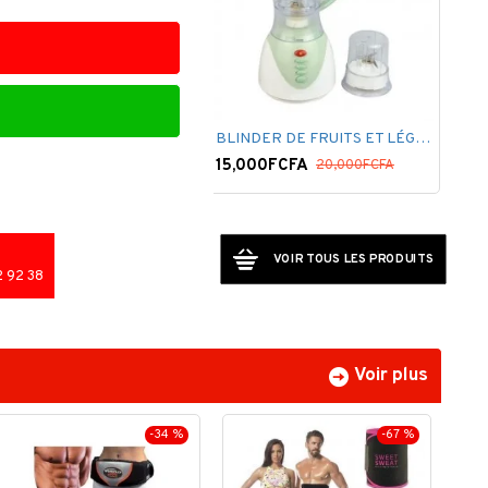
BLINDER DE FRUITS ET LÉGUMES.
Label Coupe-Pizza avec Grosses Lames - Vert
000FCFA
3,500FCFA
20,000FCFA
5,000FCFA
VOIR TOUS LES PRODUITS
 92 38
Voir plus
-34 %
-67 %