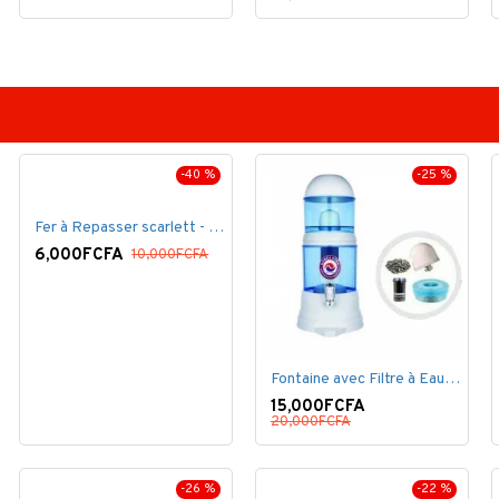
-40 %
-25 %
Fer à Repasser scarlett - 1200 W - Bleu Blanc
6,000FCFA
10,000FCFA
Fontaine avec Filtre à Eau - 16 Litres - Blanc
15,000FCFA
20,000FCFA
-26 %
-22 %