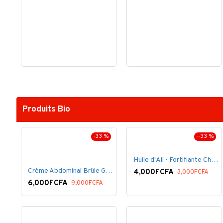
Produits Bio
-33 %
--33 %
Huile d'Ail - Fortifiante Cheveux
Crème Abdominal Brûle Graisse - Effet Rapide - 170grs
4,000FCFA
3,000FCFA
6,000FCFA
9,000FCFA