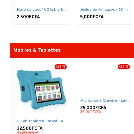
Huile de coco 100% bio 50 ml
Huiles de Fenugrec - 60 ml
2,500FCFA
5,000FCFA
Mobiles & Tablettes
-28 %
-29 %
Microphone Cravate - Lavalier pour smartphone, enregistrement vidéo YouTube Live Stream K60 For Type
25,000FCFA
35,000FCFA
G-Tab Tablette Enfant - A707 - Ecran 7" - RAM 1 Go - ROM 8 Go - 0.3 Mégapixels + pochette offerte
32,500FCFA
45,000FCFA