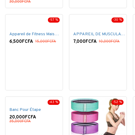
30,000FCFA
-57 %
-30 %
Appareil de Fitness Maison ventouse bleu .
APPAREIL DE MUSCULATION - NOIR
6,500FCFA
7,000FCFA
15,000FCFA
10,000FCFA
-43 %
-52 %
Banc Pour Étape
20,000FCFA
35,000FCFA