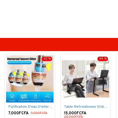
-22 %
-40 %
Purification D'eau D'interface De Filtre De Robinet
Table Refroidisseur Ordinateur Portable
7,000FCFA
15,000FCFA
9,000FCFA
25,000FCFA