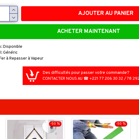
AJOUTER AU PANIER
ACHETER MAINTENANT
hachoir Electrique en Inox - Grand Modèle - 4 Litres
CFA
k:
Disponible
15,
20,000FCFA
l:
Généric
Fer à Repasser à Vapeur
Des difficultés pour passer votre commande?
CONTACTER NOUS AU ☎ +221 77 206 30 32 / 78 292
-50 %
-50 %