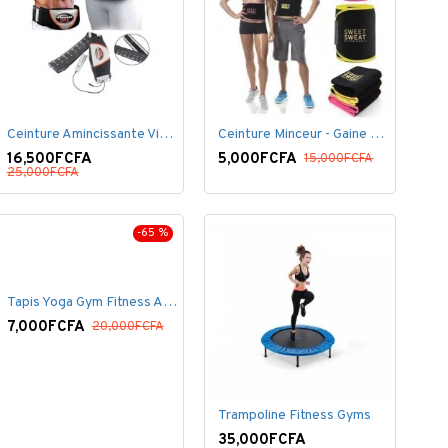
Ceinture Amincissante Vibro - Noir
Ceinture Minceur - Gaine Brûlante - Ventre plat
16,500FCFA
5,000FCFA
15,000FCFA
25,000FCFA
-65 %
Tapis Yoga Gym Fitness Aérobic Pilate Gymnastique
7,000FCFA
20,000FCFA
Trampoline Fitness Gyms
35,000FCFA