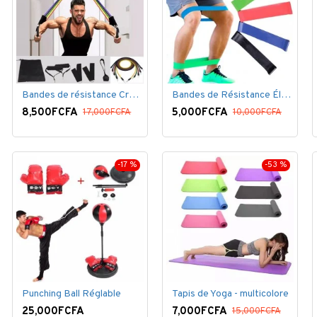
Bandes de résistance Crossfit pour la remise en forme - 11 pièces/ensemble - Élastique- Caoutchouc
Bandes de Résistance Élastique Latex pour Salle de Gym, Exercice, Yoga, Pilâtes, Kinésithérapie, Rééducation
8,500FCFA
5,000FCFA
17,000FCFA
10,000FCFA
-17 %
-53 %
Punching Ball Réglable
Tapis de Yoga - multicolore
25,000FCFA
7,000FCFA
15,000FCFA