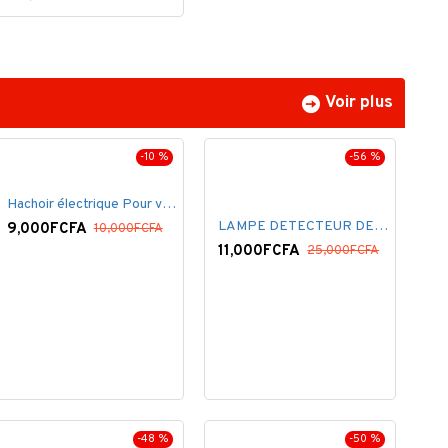
Voir plus
-10 %
-56 %
Hachoir électrique Pour viandes et légumes -Rouge
LAMPE DETECTEUR DE MOUVEMENT SOLAR SENSOR LIGHT
9,000FCFA
10,000FCFA
11,000FCFA
25,000FCFA
-48 %
-50 %