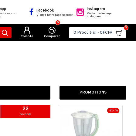
app
Instagram
Facebook
ez-nous sur
Visitez notre page
Visitez notre page facebook
p
instagram
0
0
0 Produit(s) - 0FCFA
Compte
Comparer
PROMOTIONS
20
-25 %
-30 %
Seconde