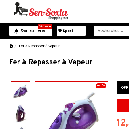
Visiter ➡
Quincaillerie
⚽ Sport
Fer à Repasser à Vapeur
Fer à Repasser à Vapeur
--4 %
OFF
-18 %
-10 %
Mixeur Mélangeur Sokany électrique .
12
18,000FCFA
20,000FCFA