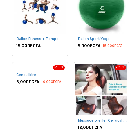
Ballon Fitness + Pompe
Ballon Sport Yoga -
15,000FCFA
5,000FCFA
15,000FCFA
-40 %
-73 %
Genouillère
6,000FCFA
10,000FCFA
Massage oreiller Cervical épaule dos
12,000FCFA