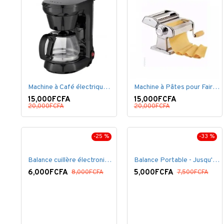
Machine à Café électrique - Noir -1.5 litres.
Machine à Pâtes pour Faire des Spaghetti - Argent
15,000FCFA
15,000FCFA
20,000FCFA
20,000FCFA
-25 %
-33 %
Balance cuillère électronique
Balance Portable - Jusqu'à 50 kg - Noir
6,000FCFA
5,000FCFA
8,000FCFA
7,500FCFA