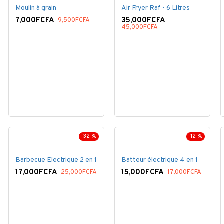
Moulin à grain
Air Fryer Raf - 6 Litres
7,000FCFA
35,000FCFA
9,500FCFA
45,000FCFA
-32 %
-12 %
Barbecue Electrique 2 en 1
Batteur électrique 4 en 1
17,000FCFA
15,000FCFA
25,000FCFA
17,000FCFA