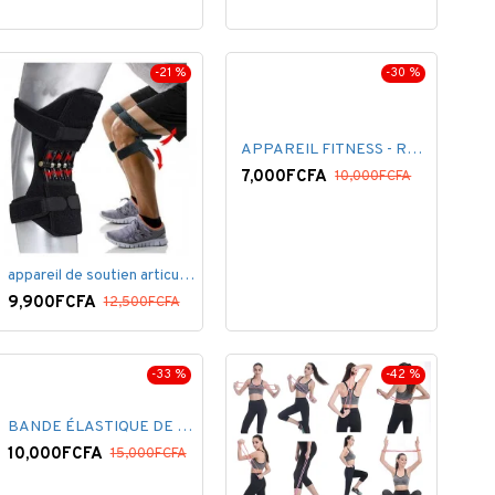
-21 %
-30 %
APPAREIL FITNESS - REVOFLEX - THÉRAPEUTUQUE
7,000FCFA
10,000FCFA
appareil de soutien articulaire
9,900FCFA
12,500FCFA
-33 %
-42 %
BANDE ÉLASTIQUE DE SOUTIEN 8 PCS
10,000FCFA
15,000FCFA