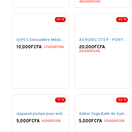
45,000FCFA
-41 %
-20 %
01PCS Genouillère Médical rotulienne Professionnelle
AEROBIC STEP - PORTABLE - PLASTIQUE - NOIR/ROUGE
10,000FCFA
20,000FCFA
17,000FCFA
25,000FCFA
-17 %
-50 %
Appareil pompe pour entrainement pectoraux
Ballon Yoga Balle de Gymnastique Sans Pompe
5,000FCFA
5,000FCFA
6,000FCFA
10,000FCFA