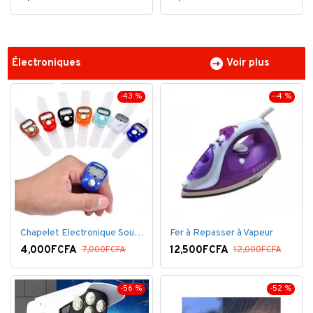
Électroniques
Voir plus
-43 %
--4 %
Chapelet Electronique Sous Forme De Bague Tasbih
Fer à Repasser à Vapeur
4,000FCFA
12,500FCFA
7,000FCFA
12,000FCFA
-56 %
-52 %