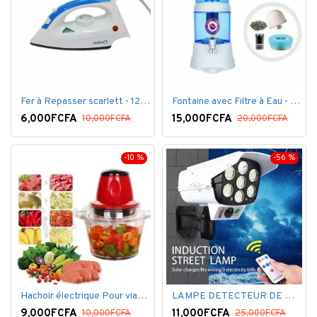
Fer à Repasser scarlett - 1200 W - Bleu Blanc
Fontaine avec Filtre à Eau - 16 Litres - Blanc
6,000FCFA
15,000FCFA
10,000FCFA
20,000FCFA
-10 %
-56 %
Hachoir électrique Pour viandes et légumes -Rouge
LAMPE DETECTEUR DE MOUVEMENT SOLAR SENSOR LIGHT
9,000FCFA
11,000FCFA
10,000FCFA
25,000FCFA