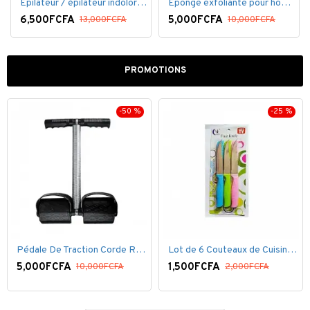
Épilateur / épilateur indolore NuBrilliance Ultimate pour femmes
Éponge exfoliante pour homme
6,500FCFA
5,000FCFA
13,000FCFA
10,000FCFA
PROMOTIONS
-50 %
-25 %
Pédale De Traction Corde Ressort avec poignée pédale de Pied
Lot de 6 Couteaux de Cuisine ( 20,5cm ) - Inox Bleu Rose VERT
5,000FCFA
1,500FCFA
10,000FCFA
2,000FCFA