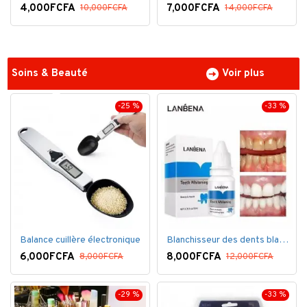
4,000FCFA
7,000FCFA
10,000FCFA
14,000FCFA
Soins & Beauté
Voir plus
-25 %
-33 %
Balance cuillère électronique
Blanchisseur des dents blanc éblouissant
6,000FCFA
8,000FCFA
8,000FCFA
12,000FCFA
-29 %
-33 %