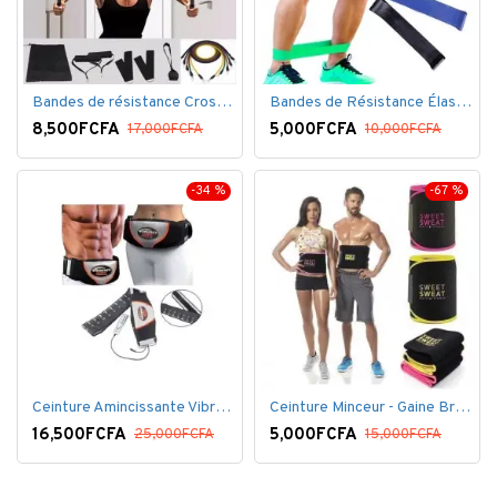
Bandes de résistance Crossfit pour la remise en forme - 11 pièces/ensemble - Élastique- Caoutchouc
Bandes de Résistance Élastique Latex pour Salle de Gym, Exercice, Yoga, Pilâtes, Kinésithérapie, Rééducation
8,500FCFA
5,000FCFA
17,000FCFA
10,000FCFA
-34 %
-67 %
Ceinture Amincissante Vibro - Noir
Ceinture Minceur - Gaine Brûlante - Ventre plat
16,500FCFA
5,000FCFA
25,000FCFA
15,000FCFA