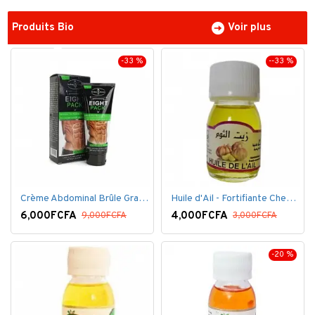
Produits Bio
Voir plus
-33 %
--33 %
Crème Abdominal Brûle Graisse - Effet Rapide - 170grs
Huile d'Ail - Fortifiante Cheveux
6,000FCFA
4,000FCFA
9,000FCFA
3,000FCFA
-20 %