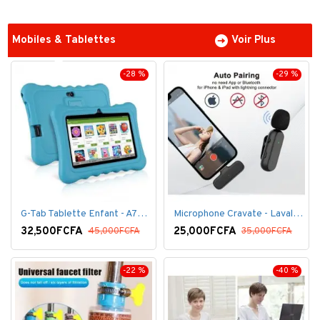
Mobiles & Tablettes
Voir Plus
-28 %
-29 %
G-Tab Tablette Enfant - A707 - Ecran 7" - RAM 1 Go - ROM 8 Go - 0.3 Mégapixels + pochette offerte
Microphone Cravate - Lavalier pour smartphone, enregistrement vidéo YouTube Live Stream K60 For Type
32,500FCFA
25,000FCFA
45,000FCFA
35,000FCFA
-22 %
-40 %