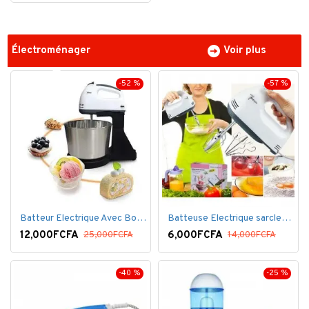
Électroménager
Voir plus
-52 %
-57 %
Batteur Electrique Avec Bol en inox
Batteuse Electrique sarclette à main– 7 vitesses
12,000FCFA
6,000FCFA
25,000FCFA
14,000FCFA
-40 %
-25 %