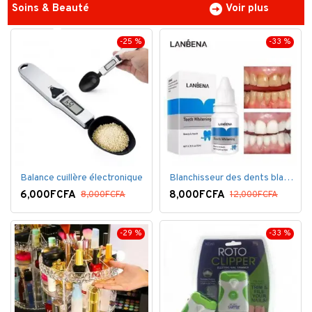
Soins & Beauté
Voir plus
-25 %
-33 %
Balance cuillère électronique
Blanchisseur des dents blanc éblouissant
6,000FCFA
8,000FCFA
8,000FCFA
12,000FCFA
-29 %
-33 %