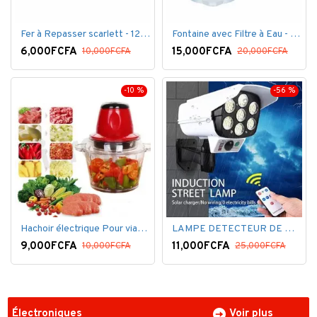
Fer à Repasser scarlett - 1200 W - Bleu Blanc
Fontaine avec Filtre à Eau - 16 Litres - Blanc
6,000FCFA
15,000FCFA
10,000FCFA
20,000FCFA
-10 %
-56 %
Hachoir électrique Pour viandes et légumes -Rouge
LAMPE DETECTEUR DE MOUVEMENT SOLAR SENSOR LIGHT
9,000FCFA
11,000FCFA
10,000FCFA
25,000FCFA
Électroniques
Voir plus