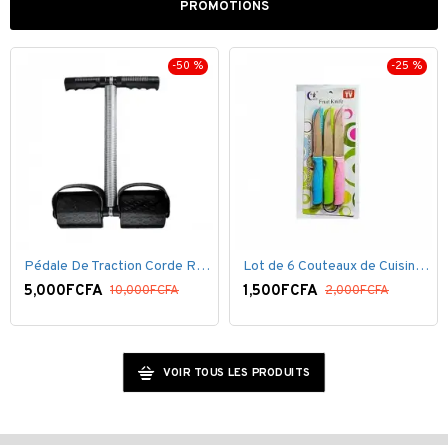
PROMOTIONS
-25 %
-40 %
Lot de 6 Couteaux de Cuisine ( 20,5cm ) - Inox Bleu Rose VERT
Fer defroisseur à vapeur
Ensemble 2 Plateaux
15,000FCFA
12,000FCFA
FCFA
25,000FCFA
15,00
VOIR TOUS LES PRODUITS