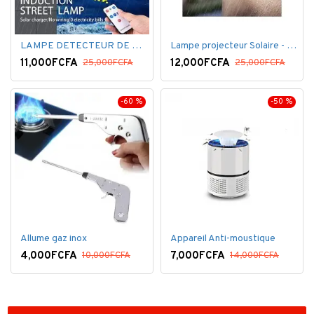
LAMPE DETECTEUR DE MOUVEMENT SOLAR SENSOR LIGHT
Lampe projecteur Solaire - Détecteur de mouvement - Intelligente 3 Face
11,000FCFA
12,000FCFA
25,000FCFA
25,000FCFA
-60 %
-50 %
Allume gaz inox
Appareil Anti-moustique
4,000FCFA
7,000FCFA
10,000FCFA
14,000FCFA