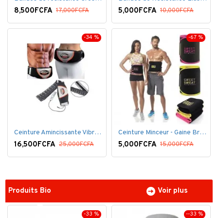
8,500FCFA
5,000FCFA
17,000FCFA
10,000FCFA
-34 %
-67 %
Ceinture Amincissante Vibro - Noir
Ceinture Minceur - Gaine Brûlante - Ventre plat
16,500FCFA
5,000FCFA
25,000FCFA
15,000FCFA
Produits Bio
Voir plus
-33 %
--33 %