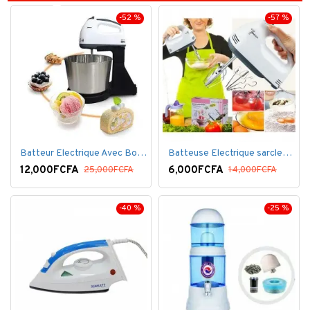
-52 %
-57 %
Batteur Electrique Avec Bol en inox
Batteuse Electrique sarclette à main– 7 vitesses
12,000FCFA
6,000FCFA
25,000FCFA
14,000FCFA
-40 %
-25 %