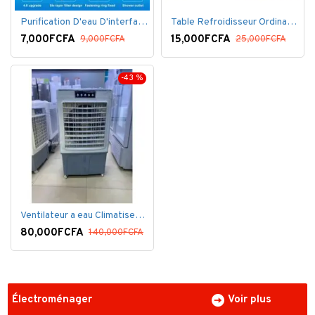
Purification D'eau D'interface De Filtre De Robinet
Table Refroidisseur Ordinateur Portable
7,000FCFA
15,000FCFA
9,000FCFA
25,000FCFA
-43 %
Ventilateur a eau Climatiseur Mobile Grand Model.
80,000FCFA
140,000FCFA
Électroménager
Voir plus