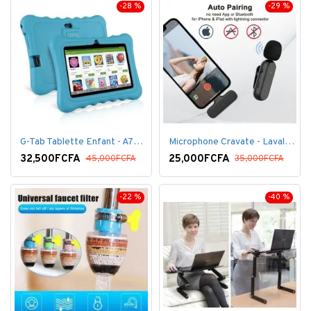
-28 %
-29 %
G-Tab Tablette Enfant - A707 - Ecran 7" - RAM 1 Go - ROM 8 Go - 0.3 Mégapixels + pochette offerte
Microphone Cravate - Lavalier pour smartphone, enregistrement vidéo YouTube Live Stream K60 For Type
32,500FCFA
25,000FCFA
45,000FCFA
35,000FCFA
-22 %
-40 %