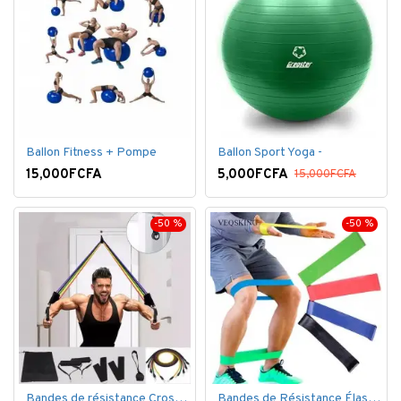
Ballon Fitness + Pompe
Ballon Sport Yoga -
15,000FCFA
5,000FCFA
15,000FCFA
-50 %
-50 %
Bandes de résistance Crossfit pour la remise en forme - 11 pièces/ensemble - Élastique- Caoutchouc
Bandes de Résistance Élastique Latex pour Salle de Gym, Exercice, Yoga, Pilâtes, Kinésithérapie, Rééducation