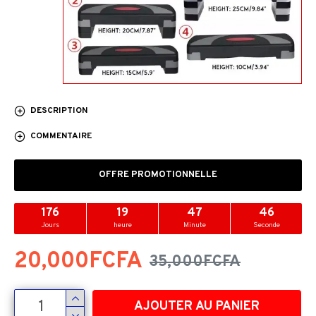
DESCRIPTION
COMMENTAIRE
OFFRE PROMOTIONNELLE
176
19
47
45
Jours
heure
Minute
Seconde
20,000FCFA
35,000FCFA
AJOUTER AU PANIER