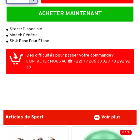
ACHETER MAINTENANT
Stock:
Disponible
Model:
Généric
SKU:
Banc Pour Étape
Des difficultés pour passer votre commande?
CONTACTER NOUS AU ☎ +221 77 206 30 32 / 78 292 92
38
Articles de Sport
Voir plus
-67 %