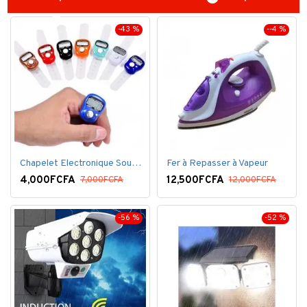
-43 %
--4 %
Chapelet Electronique Sous Forme De Bague Tasbih
Fer à Repasser à Vapeur
4,000FCFA
12,500FCFA
7,000FCFA
12,000FCFA
-56 %
-52 %