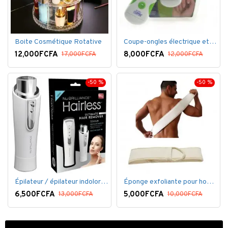
Boite Cosmétique Rotative
Coupe-ongles électrique et lime électrique
12,000FCFA
8,000FCFA
17,000FCFA
12,000FCFA
-50 %
-50 %
Épilateur / épilateur indolore NuBrilliance Ultimate pour femmes
Éponge exfoliante pour homme
6,500FCFA
5,000FCFA
13,000FCFA
10,000FCFA