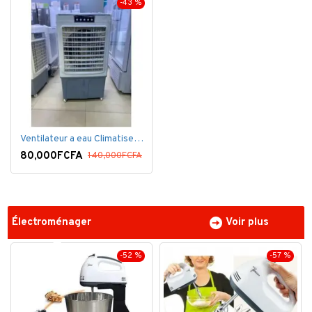
-43 %
Ventilateur a eau Climatiseur Mobile Grand Model.
80,000FCFA
140,000FCFA
Électroménager
Voir plus
-52 %
-57 %