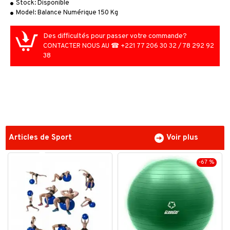
Stock:
Disponible
Model:
Balance Numérique 150 Kg
Des difficultés pour passer votre commande?
CONTACTER NOUS AU ☎ +221 77 206 30 32 / 78 292 92
38
Articles de Sport
Voir plus
-67 %