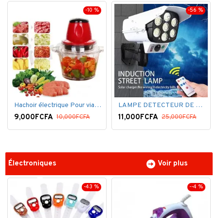
-10 %
-56 %
Hachoir électrique Pour viandes et légumes -Rouge
LAMPE DETECTEUR DE MOUVEMENT SOLAR SENSOR LIGHT
9,000FCFA
11,000FCFA
10,000FCFA
25,000FCFA
Électroniques
Voir plus
-43 %
--4 %