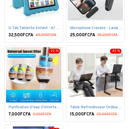
G-Tab Tablette Enfant - A707 - Ecran 7" - RAM 1 Go - ROM 8 Go - 0.3 Mégapixels + pochette offerte
Microphone Cravate - Lavalier pour smartphone, enregistrement vidéo YouTube Live Stream K60 For Type
32,500FCFA
25,000FCFA
45,000FCFA
35,000FCFA
-22 %
-40 %
Purification D'eau D'interface De Filtre De Robinet
Table Refroidisseur Ordinateur Portable
7,000FCFA
15,000FCFA
9,000FCFA
25,000FCFA