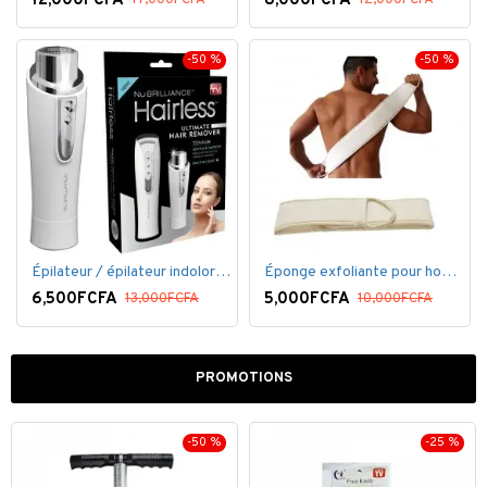
12,000FCFA
8,000FCFA
17,000FCFA
12,000FCFA
-50 %
-50 %
Épilateur / épilateur indolore NuBrilliance Ultimate pour femmes
Éponge exfoliante pour homme
6,500FCFA
5,000FCFA
13,000FCFA
10,000FCFA
PROMOTIONS
-50 %
-25 %