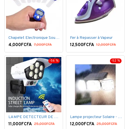
Chapelet Electronique Sous Forme De Bague Tasbih
Fer à Repasser à Vapeur
4,000FCFA
12,500FCFA
7,000FCFA
12,000FCFA
-56 %
-52 %
LAMPE DETECTEUR DE MOUVEMENT SOLAR SENSOR LIGHT
Lampe projecteur Solaire - Détecteur de mouvement - Intelligente 3 Face
11,000FCFA
12,000FCFA
25,000FCFA
25,000FCFA