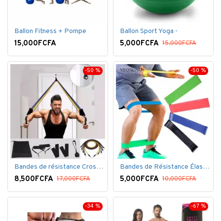
Ballon Fitness + Pompe
Ballon Sport Yoga -
15,000FCFA
5,000FCFA
15,000FCFA
-50 %
-50 %
Bandes de résistance Crossfit pour la remise en forme - 11 pièces/ensemble - Élastique- Caoutchouc
Bandes de Résistance Élastique Latex pour Salle de Gym, Exercice, Yoga, Pilâtes, Kinésithérapie, Rééducation
8,500FCFA
5,000FCFA
17,000FCFA
10,000FCFA
-34 %
-67 %