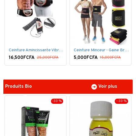
Ceinture Amincissante Vibro - Noir
Ceinture Minceur - Gaine Brûlante - Ventre plat
16,500FCFA
5,000FCFA
25,000FCFA
15,000FCFA
Produits Bio
Voir plus
-33 %
--33 %