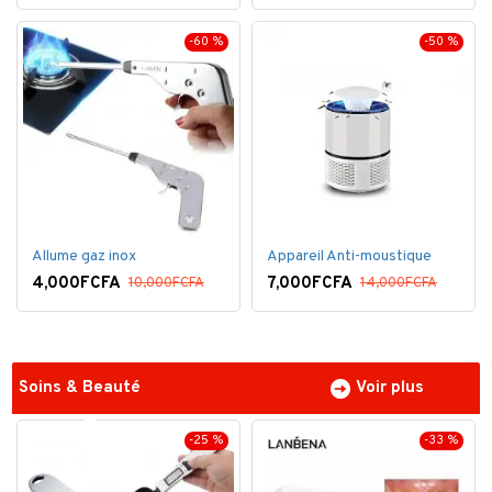
-60 %
-50 %
Allume gaz inox
Appareil Anti-moustique
4,000FCFA
7,000FCFA
10,000FCFA
14,000FCFA
Soins & Beauté
Voir plus
-25 %
-33 %