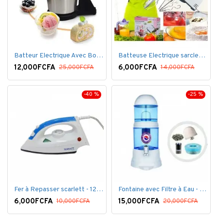
Batteur Electrique Avec Bol en inox
Batteuse Electrique sarclette à main– 7 vitesses
12,000FCFA
6,000FCFA
25,000FCFA
14,000FCFA
-40 %
-25 %
Fer à Repasser scarlett - 1200 W - Bleu Blanc
Fontaine avec Filtre à Eau - 16 Litres - Blanc
6,000FCFA
15,000FCFA
10,000FCFA
20,000FCFA