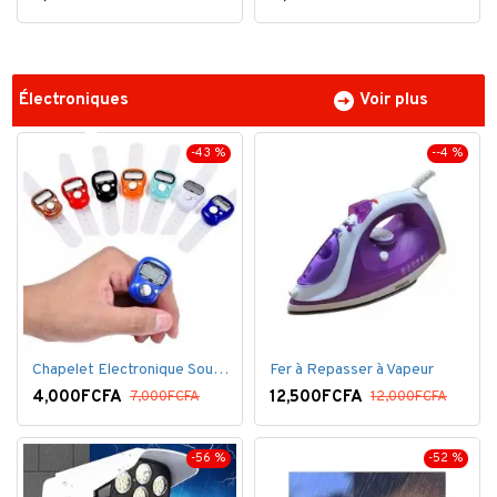
Électroniques
Voir plus
-43 %
--4 %
Chapelet Electronique Sous Forme De Bague Tasbih
Fer à Repasser à Vapeur
4,000FCFA
12,500FCFA
7,000FCFA
12,000FCFA
-56 %
-52 %