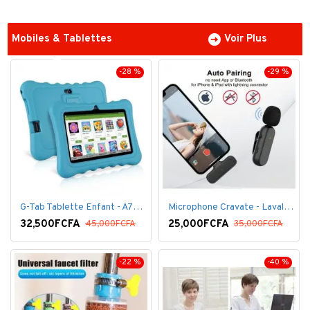
Mobiles & Tablettes
Voir Plus
-28 %
-29 %
G-Tab Tablette Enfant - A707 - Ecran 7" - RAM 1 Go - ROM 8 Go - 0.3 Mégapixels + pochette offerte
Microphone Cravate - Lavalier pour smartphone, enregistrement vidéo YouTube Live Stream K60 For Type
32,500FCFA
25,000FCFA
45,000FCFA
35,000FCFA
-22 %
-40 %