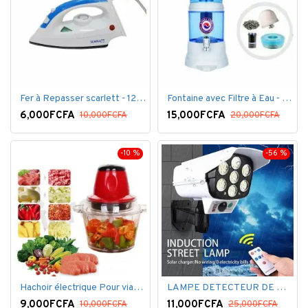
Fer à Repasser scarlett - 1200 W - Bleu Blanc
Fontaine avec Filtre à Eau - 16 Litres - Blanc
6,000FCFA
15,000FCFA
10,000FCFA
20,000FCFA
-10 %
-56 %
Hachoir électrique Pour viandes et légumes -Rouge
LAMPE DETECTEUR DE MOUVEMENT SOLAR SENSOR LIGHT
9,000FCFA
11,000FCFA
10,000FCFA
25,000FCFA