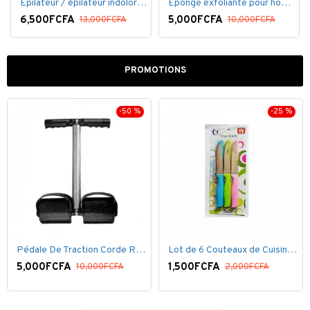
Épilateur / épilateur indolore NuBrilliance Ultimate pour femmes
Éponge exfoliante pour homme
6,500FCFA
5,000FCFA
13,000FCFA
10,000FCFA
PROMOTIONS
-50 %
-25 %
Pédale De Traction Corde Ressort avec poignée pédale de Pied
Lot de 6 Couteaux de Cuisine ( 20,5cm ) - Inox Bleu Rose VERT
5,000FCFA
1,500FCFA
10,000FCFA
2,000FCFA