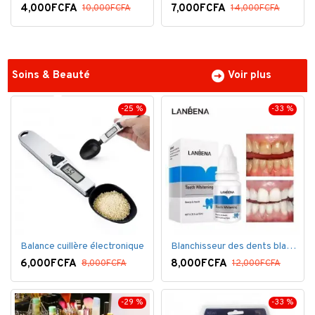
4,000FCFA
7,000FCFA
10,000FCFA
14,000FCFA
Soins & Beauté
Voir plus
-25 %
-33 %
Balance cuillère électronique
Blanchisseur des dents blanc éblouissant
6,000FCFA
8,000FCFA
8,000FCFA
12,000FCFA
-29 %
-33 %