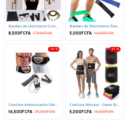
Bandes de résistance Crossfit pour la remise en forme - 11 pièces/ensemble - Élastique- Caoutchouc
Bandes de Résistance Élastique Latex pour Salle de Gym, Exercice, Yoga, Pilâtes, Kinésithérapie, Rééducation
8,500FCFA
5,000FCFA
17,000FCFA
10,000FCFA
-34 %
-67 %
Ceinture Amincissante Vibro - Noir
Ceinture Minceur - Gaine Brûlante - Ventre plat
16,500FCFA
5,000FCFA
25,000FCFA
15,000FCFA