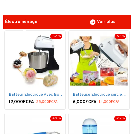
Électroménager
Voir plus
-52 %
-57 %
Batteur Electrique Avec Bol en inox
Batteuse Electrique sarclette à main– 7 vitesses
12,000FCFA
6,000FCFA
25,000FCFA
14,000FCFA
-40 %
-25 %