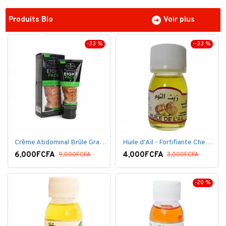
Produits Bio
Voir plus
-33 %
--33 %
Crème Abdominal Brûle Graisse - Effet Rapide - 170grs
Huile d'Ail - Fortifiante Cheveux
6,000FCFA
4,000FCFA
9,000FCFA
3,000FCFA
-20 %