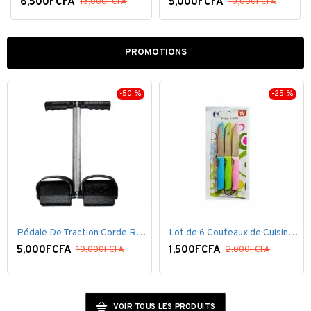
6,500FCFA
5,000FCFA
13,000FCFA
10,000FCFA
PROMOTIONS
-50 %
-25 %
Pédale De Traction Corde Ressort avec poignée pédale de Pied
Lot de 6 Couteaux de Cuisine ( 20,5cm ) - Inox Bleu Rose VERT
5,000FCFA
1,500FCFA
10,000FCFA
2,000FCFA
VOIR TOUS LES PRODUITS