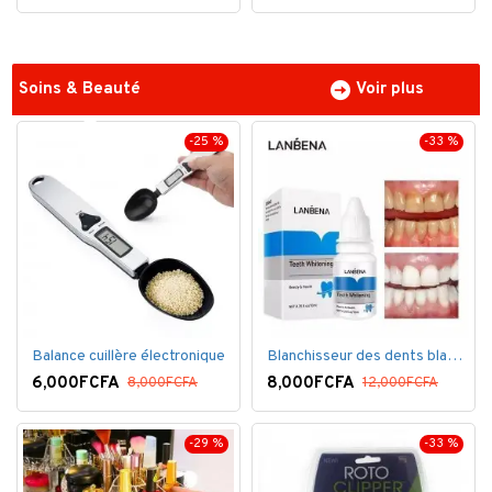
Soins & Beauté
Voir plus
-25 %
-33 %
Balance cuillère électronique
Blanchisseur des dents blanc éblouissant
6,000FCFA
8,000FCFA
8,000FCFA
12,000FCFA
-29 %
-33 %