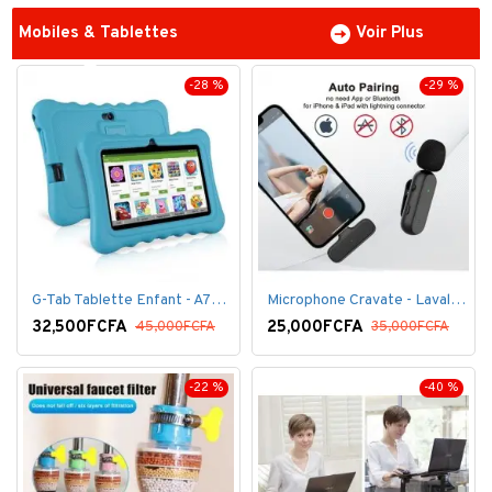
Mobiles & Tablettes
Voir Plus
-28 %
-29 %
G-Tab Tablette Enfant - A707 - Ecran 7" - RAM 1 Go - ROM 8 Go - 0.3 Mégapixels + pochette offerte
Microphone Cravate - Lavalier pour smartphone, enregistrement vidéo YouTube Live Stream K60 For Type
32,500FCFA
25,000FCFA
45,000FCFA
35,000FCFA
-22 %
-40 %