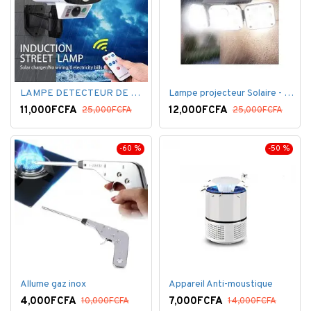
LAMPE DETECTEUR DE MOUVEMENT SOLAR SENSOR LIGHT
Lampe projecteur Solaire - Détecteur de mouvement - Intelligente 3 Face
11,000FCFA
12,000FCFA
25,000FCFA
25,000FCFA
-60 %
-50 %
Allume gaz inox
Appareil Anti-moustique
4,000FCFA
7,000FCFA
10,000FCFA
14,000FCFA