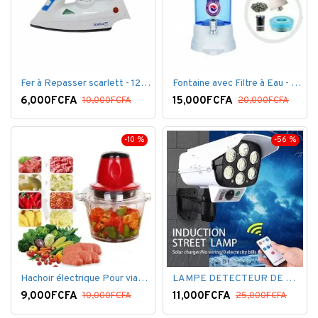
Fer à Repasser scarlett - 1200 W - Bleu Blanc
Fontaine avec Filtre à Eau - 16 Litres - Blanc
6,000FCFA
15,000FCFA
10,000FCFA
20,000FCFA
-10 %
-56 %
Hachoir électrique Pour viandes et légumes -Rouge
LAMPE DETECTEUR DE MOUVEMENT SOLAR SENSOR LIGHT
9,000FCFA
11,000FCFA
10,000FCFA
25,000FCFA