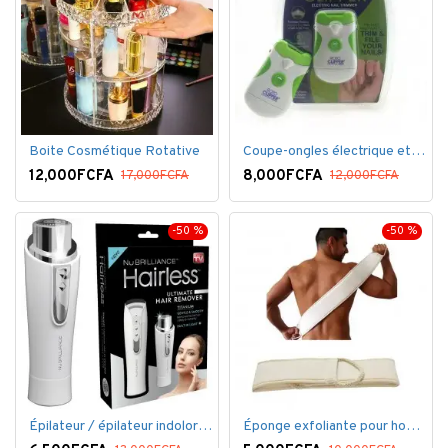
Boite Cosmétique Rotative
Coupe-ongles électrique et lime électrique
12,000FCFA
8,000FCFA
17,000FCFA
12,000FCFA
-50 %
-50 %
Épilateur / épilateur indolore NuBrilliance Ultimate pour femmes
Éponge exfoliante pour homme