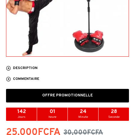
DESCRIPTION
COMMENTAIRE
OFFRE PROMOTIONNELLE
142
01
24
27
Jours
heure
Minute
Seconde
25,000FCFA
30,000FCFA