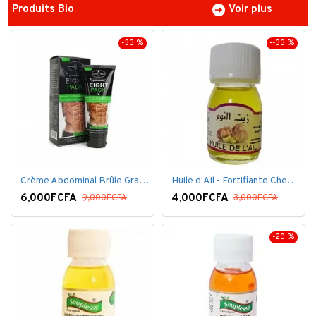
Produits Bio
Voir plus
-33 %
--33 %
Crème Abdominal Brûle Graisse - Effet Rapide - 170grs
Huile d'Ail - Fortifiante Cheveux
6,000FCFA
4,000FCFA
9,000FCFA
3,000FCFA
-20 %