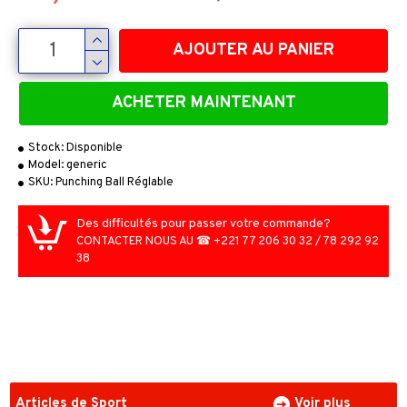
AJOUTER AU PANIER
ACHETER MAINTENANT
Stock:
Disponible
Model:
generic
SKU:
Punching Ball Réglable
Des difficultés pour passer votre commande?
CONTACTER NOUS AU ☎ +221 77 206 30 32 / 78 292 92
38
Articles de Sport
Voir plus