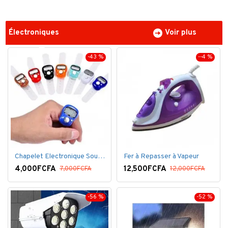
Électroniques
Voir plus
-43 %
--4 %
Chapelet Electronique Sous Forme De Bague Tasbih
Fer à Repasser à Vapeur
4,000FCFA
12,500FCFA
7,000FCFA
12,000FCFA
-56 %
-52 %