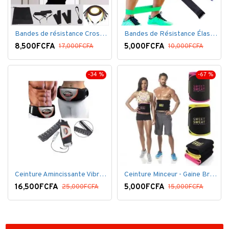
Bandes de résistance Crossfit pour la remise en forme - 11 pièces/ensemble - Élastique- Caoutchouc
Bandes de Résistance Élastique Latex pour Salle de Gym, Exercice, Yoga, Pilâtes, Kinésithérapie, Rééducation
8,500FCFA
5,000FCFA
17,000FCFA
10,000FCFA
-34 %
-67 %
Ceinture Amincissante Vibro - Noir
Ceinture Minceur - Gaine Brûlante - Ventre plat
16,500FCFA
5,000FCFA
25,000FCFA
15,000FCFA