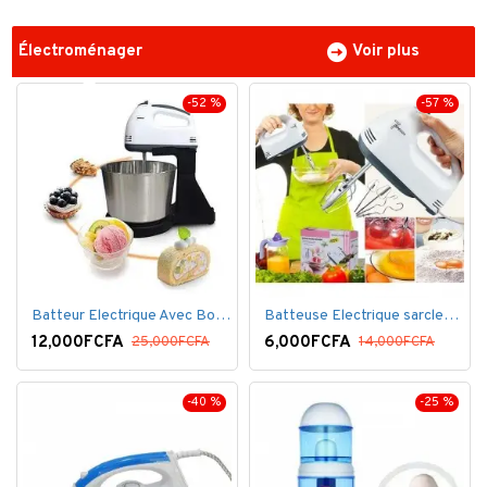
Électroménager
Voir plus
-52 %
-57 %
Batteur Electrique Avec Bol en inox
Batteuse Electrique sarclette à main– 7 vitesses
12,000FCFA
6,000FCFA
25,000FCFA
14,000FCFA
-40 %
-25 %