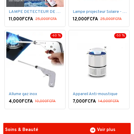
LAMPE DETECTEUR DE MOUVEMENT SOLAR SENSOR LIGHT
Lampe projecteur Solaire - Détecteur de mouvement - Intelligente 3 Face
11,000FCFA
12,000FCFA
25,000FCFA
25,000FCFA
-60 %
-50 %
Allume gaz inox
Appareil Anti-moustique
4,000FCFA
7,000FCFA
10,000FCFA
14,000FCFA
Soins & Beauté
Voir plus