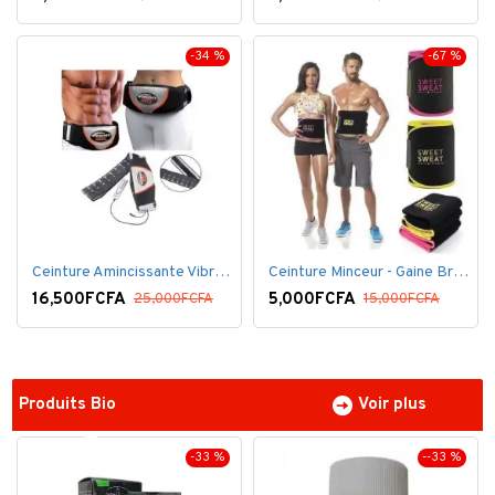
-34 %
-67 %
Ceinture Amincissante Vibro - Noir
Ceinture Minceur - Gaine Brûlante - Ventre plat
16,500FCFA
5,000FCFA
25,000FCFA
15,000FCFA
Produits Bio
Voir plus
-33 %
--33 %