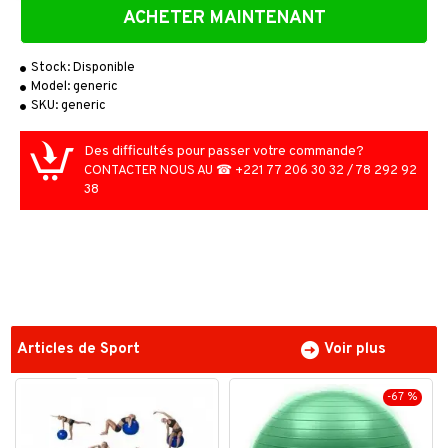
ACHETER MAINTENANT
Stock:
Disponible
Model:
generic
SKU:
generic
Des difficultés pour passer votre commande?
CONTACTER NOUS AU ☎ +221 77 206 30 32 / 78 292 92
38
Articles de Sport
Voir plus
-67 %