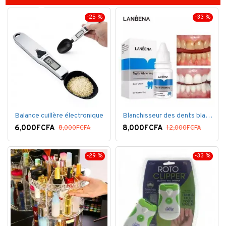
-25 %
-33 %
Balance cuillère électronique
Blanchisseur des dents blanc éblouissant
6,000FCFA
8,000FCFA
8,000FCFA
12,000FCFA
-29 %
-33 %