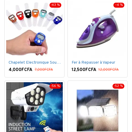
-43 %
--4 %
Chapelet Electronique Sous Forme De Bague Tasbih
Fer à Repasser à Vapeur
4,000FCFA
12,500FCFA
7,000FCFA
12,000FCFA
-56 %
-52 %