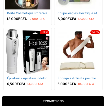
Boite Cosmétique Rotative
Coupe-ongles électrique et lime électrique
12,000FCFA
8,000FCFA
17,000FCFA
12,000FCFA
-50 %
-50 %
Épilateur / épilateur indolore NuBrilliance Ultimate pour femmes
Éponge exfoliante pour homme
6,500FCFA
5,000FCFA
13,000FCFA
10,000FCFA
PROMOTIONS