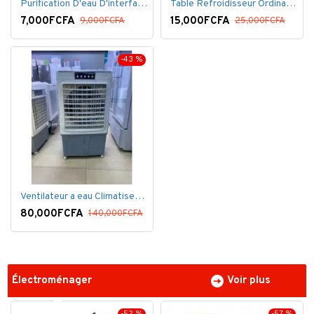
Purification D'eau D'interface De Filtre De Robinet
Table Refroidisseur Ordinateur Portable
7,000FCFA
15,000FCFA
9,000FCFA
25,000FCFA
-43 %
Ventilateur a eau Climatiseur Mobile Grand Model.
80,000FCFA
140,000FCFA
Électroménager
Voir plus