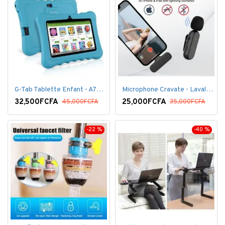
G-Tab Tablette Enfant - A707 - Ecran 7" - RAM 1 Go - ROM 8 Go - 0.3 Mégapixels + pochette offerte
Microphone Cravate - Lavalier pour smartphone, enregistrement vidéo YouTube Live Stream K60 For Type
32,500FCFA
25,000FCFA
45,000FCFA
35,000FCFA
-22 %
-40 %