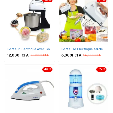
-52 %
-57 %
Batteur Electrique Avec Bol en inox
Batteuse Electrique sarclette à main– 7 vitesses
12,000FCFA
6,000FCFA
25,000FCFA
14,000FCFA
-40 %
-25 %