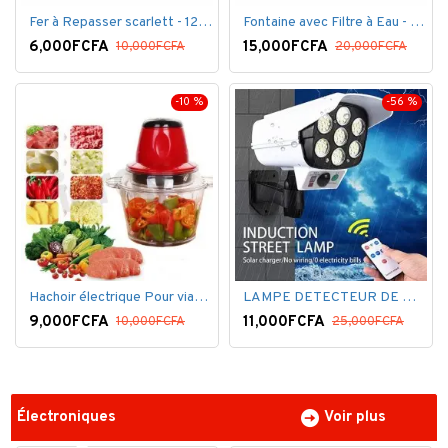
Fer à Repasser scarlett - 1200 W - Bleu Blanc
Fontaine avec Filtre à Eau - 16 Litres - Blanc
6,000FCFA
15,000FCFA
10,000FCFA
20,000FCFA
-10 %
-56 %
Hachoir électrique Pour viandes et légumes -Rouge
LAMPE DETECTEUR DE MOUVEMENT SOLAR SENSOR LIGHT
9,000FCFA
11,000FCFA
10,000FCFA
25,000FCFA
Électroniques
Voir plus