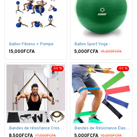
Ballon Fitness + Pompe
Ballon Sport Yoga -
15,000FCFA
5,000FCFA
15,000FCFA
-50 %
-50 %
Bandes de résistance Crossfit pour la remise en forme - 11 pièces/ensemble - Élastique- Caoutchouc
Bandes de Résistance Élastique Latex pour Salle de Gym, Exercice, Yoga, Pilâtes, Kinésithérapie, Rééducation
8,500FCFA
5,000FCFA
17,000FCFA
10,000FCFA