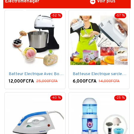
Électroménager
Voir plus
-52 %
-57 %
Batteur Electrique Avec Bol en inox
Batteuse Electrique sarclette à main– 7 vitesses
12,000FCFA
6,000FCFA
25,000FCFA
14,000FCFA
-40 %
-25 %