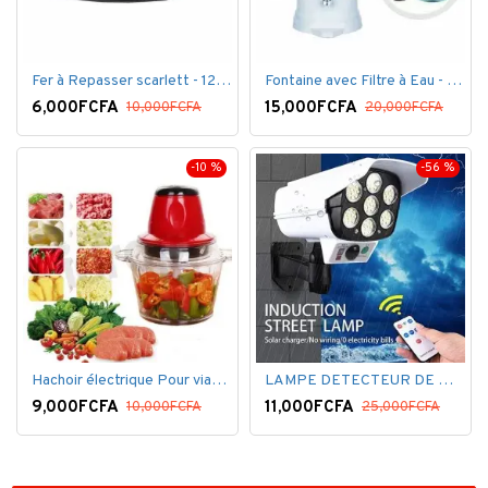
Fer à Repasser scarlett - 1200 W - Bleu Blanc
Fontaine avec Filtre à Eau - 16 Litres - Blanc
6,000FCFA
15,000FCFA
10,000FCFA
20,000FCFA
-10 %
-56 %
Hachoir électrique Pour viandes et légumes -Rouge
LAMPE DETECTEUR DE MOUVEMENT SOLAR SENSOR LIGHT
9,000FCFA
11,000FCFA
10,000FCFA
25,000FCFA