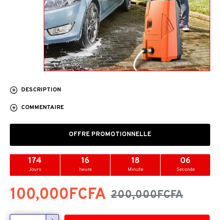
DESCRIPTION
COMMENTAIRE
OFFRE PROMOTIONNELLE
174
16
18
05
Jours
heure
Minute
Seconde
100,000FCFA
200,000FCFA