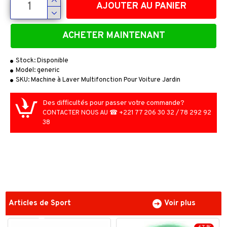
AJOUTER AU PANIER
ACHETER MAINTENANT
Stock:
Disponible
Model:
generic
SKU:
Machine à Laver Multifonction Pour Voiture Jardin
Des difficultés pour passer votre commande?
CONTACTER NOUS AU ☎ +221 77 206 30 32 / 78 292 92
38
Articles de Sport
Voir plus