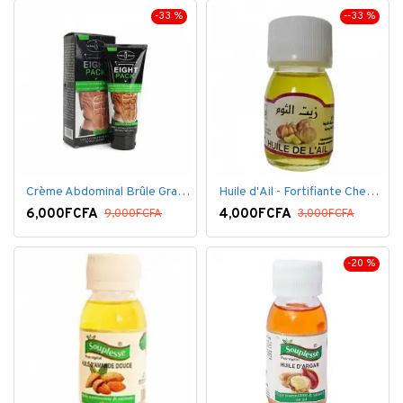
-33 %
--33 %
Crème Abdominal Brûle Graisse - Effet Rapide - 170grs
Huile d'Ail - Fortifiante Cheveux
6,000FCFA
4,000FCFA
9,000FCFA
3,000FCFA
-20 %