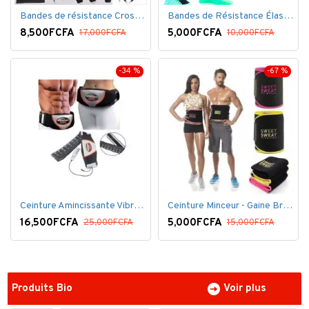
Bandes de résistance Crossfit pour la remise en forme - 11 pièces/ensemble - Élastique- Caoutchouc
Bandes de Résistance Élastique Latex pour Salle de Gym, Exercice, Yoga, Pilâtes, Kinésithérapie, Rééducation
8,500FCFA
5,000FCFA
17,000FCFA
10,000FCFA
-34 %
-67 %
Ceinture Amincissante Vibro - Noir
Ceinture Minceur - Gaine Brûlante - Ventre plat
16,500FCFA
5,000FCFA
25,000FCFA
15,000FCFA
Produits Bio
Voir plus