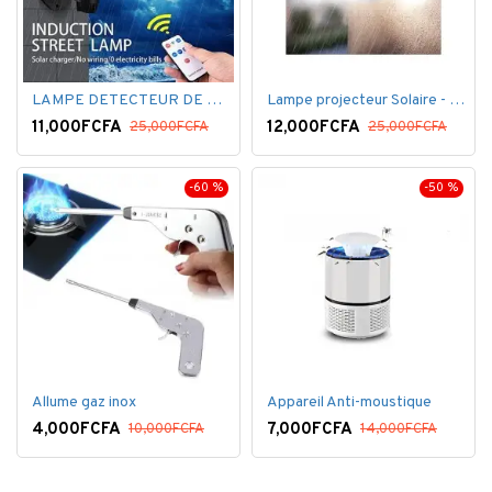
LAMPE DETECTEUR DE MOUVEMENT SOLAR SENSOR LIGHT
Lampe projecteur Solaire - Détecteur de mouvement - Intelligente 3 Face
11,000FCFA
12,000FCFA
25,000FCFA
25,000FCFA
-60 %
-50 %
Allume gaz inox
Appareil Anti-moustique
4,000FCFA
7,000FCFA
10,000FCFA
14,000FCFA