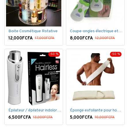
Boite Cosmétique Rotative
Coupe-ongles électrique et lime électrique
12,000FCFA
8,000FCFA
17,000FCFA
12,000FCFA
-50 %
-50 %
Épilateur / épilateur indolore NuBrilliance Ultimate pour femmes
Éponge exfoliante pour homme
6,500FCFA
5,000FCFA
13,000FCFA
10,000FCFA