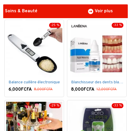
Soins & Beauté
Voir plus
-25 %
-33 %
Balance cuillère électronique
Blanchisseur des dents blanc éblouissant
6,000FCFA
8,000FCFA
8,000FCFA
12,000FCFA
-29 %
-33 %