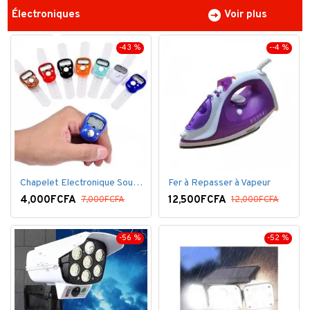
Électroniques
Voir plus
-43 %
--4 %
Chapelet Electronique Sous Forme De Bague Tasbih
Fer à Repasser à Vapeur
4,000FCFA
12,500FCFA
7,000FCFA
12,000FCFA
-56 %
-52 %