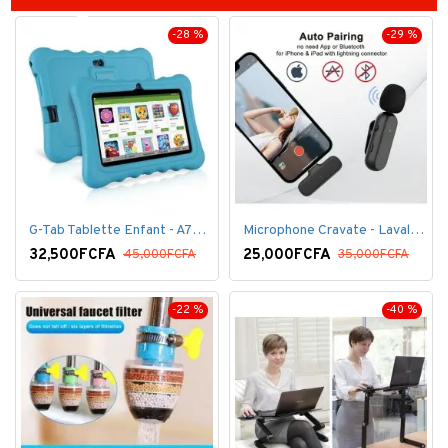
-28 %
-29 %
G-Tab Tablette Enfant - A707 - Ecran 7" - RAM 1 Go - ROM 8 Go - 0.3 Mégapixels + pochette offerte
Microphone Cravate - Lavalier pour smartphone, enregistrement vidéo YouTube Live Stream K60 For Type
32,500FCFA
25,000FCFA
45,000FCFA
35,000FCFA
-22 %
-40 %