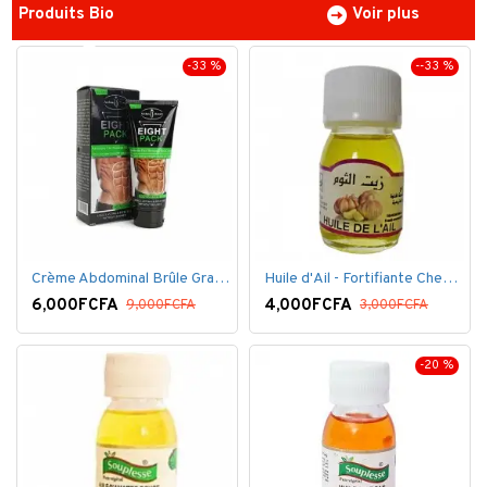
Produits Bio
Voir plus
-33 %
--33 %
Crème Abdominal Brûle Graisse - Effet Rapide - 170grs
Huile d'Ail - Fortifiante Cheveux
6,000FCFA
4,000FCFA
9,000FCFA
3,000FCFA
-20 %