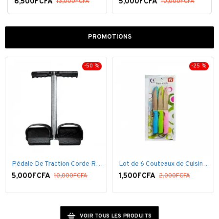
6,500FCFA
5,000FCFA
13,000FCFA
10,000FCFA
PROMOTIONS
-50 %
-25 %
Pédale De Traction Corde Ressort avec poignée pédale de Pied
Lot de 6 Couteaux de Cuisine ( 20,5cm ) - Inox Bleu Rose VERT
5,000FCFA
1,500FCFA
10,000FCFA
2,000FCFA
VOIR TOUS LES PRODUITS