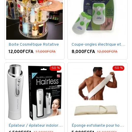
Boite Cosmétique Rotative
Coupe-ongles électrique et lime électrique
12,000FCFA
8,000FCFA
17,000FCFA
12,000FCFA
-50 %
-50 %
Épilateur / épilateur indolore NuBrilliance Ultimate pour femmes
Éponge exfoliante pour homme