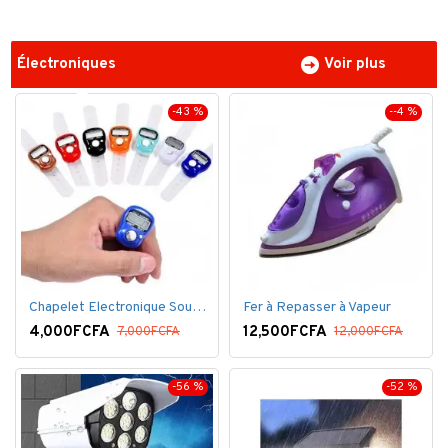
Électroniques
Voir plus
-43 %
--4 %
Chapelet Electronique Sous Forme De Bague Tasbih
Fer à Repasser à Vapeur
4,000FCFA
12,500FCFA
7,000FCFA
12,000FCFA
-56 %
-52 %