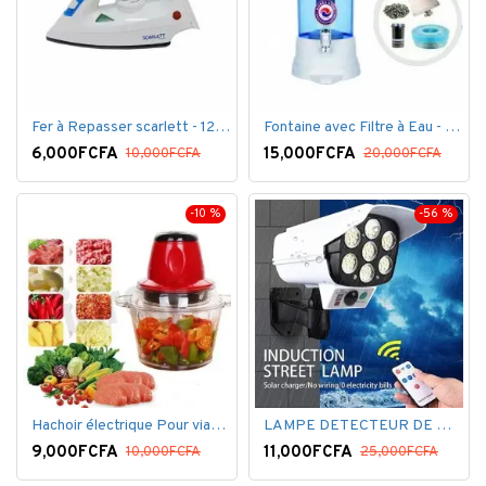
Fer à Repasser scarlett - 1200 W - Bleu Blanc
Fontaine avec Filtre à Eau - 16 Litres - Blanc
6,000FCFA
15,000FCFA
10,000FCFA
20,000FCFA
-10 %
-56 %
Hachoir électrique Pour viandes et légumes -Rouge
LAMPE DETECTEUR DE MOUVEMENT SOLAR SENSOR LIGHT
9,000FCFA
11,000FCFA
10,000FCFA
25,000FCFA