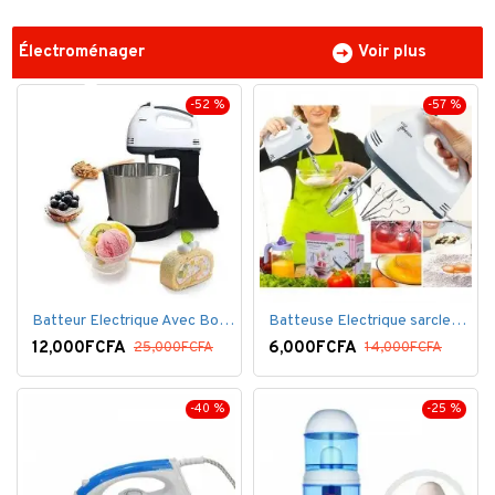
Électroménager
Voir plus
-52 %
-57 %
Batteur Electrique Avec Bol en inox
Batteuse Electrique sarclette à main– 7 vitesses
12,000FCFA
6,000FCFA
25,000FCFA
14,000FCFA
-40 %
-25 %