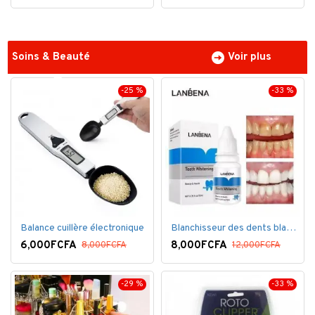
Soins & Beauté
Voir plus
-25 %
-33 %
Balance cuillère électronique
Blanchisseur des dents blanc éblouissant
6,000FCFA
8,000FCFA
8,000FCFA
12,000FCFA
-29 %
-33 %