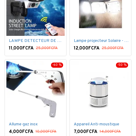
LAMPE DETECTEUR DE MOUVEMENT SOLAR SENSOR LIGHT
Lampe projecteur Solaire - Détecteur de mouvement - Intelligente 3 Face
11,000FCFA
12,000FCFA
25,000FCFA
25,000FCFA
-60 %
-50 %
Allume gaz inox
Appareil Anti-moustique
4,000FCFA
7,000FCFA
10,000FCFA
14,000FCFA