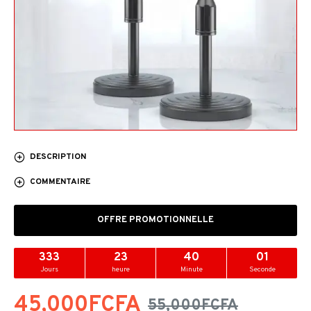
DESCRIPTION
COMMENTAIRE
OFFRE PROMOTIONNELLE
333
23
39
60
Jours
heure
Minute
Seconde
45,000FCFA
55,000FCFA