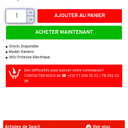
AJOUTER AU PANIER
ACHETER MAINTENANT
Stock:
Disponible
Model:
Generic
SKU:
Friteuse électrique
Des difficultés pour passer votre commande?
CONTACTER NOUS AU ☎ +221 77 206 30 32 / 78 292 92
38
Articles de Sport
Voir plus