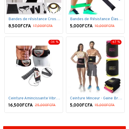
Bandes de résistance Crossfit pour la remise en forme - 11 pièces/ensemble - Élastique- Caoutchouc
Bandes de Résistance Élastique Latex pour Salle de Gym, Exercice, Yoga, Pilâtes, Kinésithérapie, Rééducation
8,500FCFA
5,000FCFA
17,000FCFA
10,000FCFA
-34 %
-67 %
Ceinture Amincissante Vibro - Noir
Ceinture Minceur - Gaine Brûlante - Ventre plat
16,500FCFA
5,000FCFA
25,000FCFA
15,000FCFA