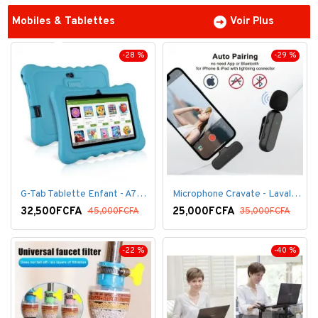
Mobiles & Tablettes
Voir Plus
-28 %
-29 %
G-Tab Tablette Enfant - A707 - Ecran 7" - RAM 1 Go - ROM 8 Go - 0.3 Mégapixels + pochette offerte
Microphone Cravate - Lavalier pour smartphone, enregistrement vidéo YouTube Live Stream K60 For Type
32,500FCFA
25,000FCFA
45,000FCFA
35,000FCFA
-22 %
-40 %