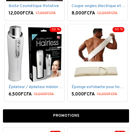
Boite Cosmétique Rotative
Coupe-ongles électrique et lime électrique
12,000FCFA
8,000FCFA
17,000FCFA
12,000FCFA
-50 %
-50 %
Épilateur / épilateur indolore NuBrilliance Ultimate pour femmes
Éponge exfoliante pour homme
6,500FCFA
5,000FCFA
13,000FCFA
10,000FCFA
PROMOTIONS