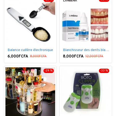
Balance cuillère électronique
Blanchisseur des dents blanc éblouissant
6,000FCFA
8,000FCFA
8,000FCFA
12,000FCFA
-29 %
-33 %