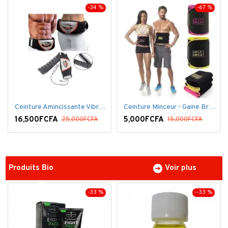
-34 %
-67 %
Ceinture Amincissante Vibro - Noir
Ceinture Minceur - Gaine Brûlante - Ventre plat
16,500FCFA
5,000FCFA
25,000FCFA
15,000FCFA
Produits Bio
Voir plus
-33 %
--33 %