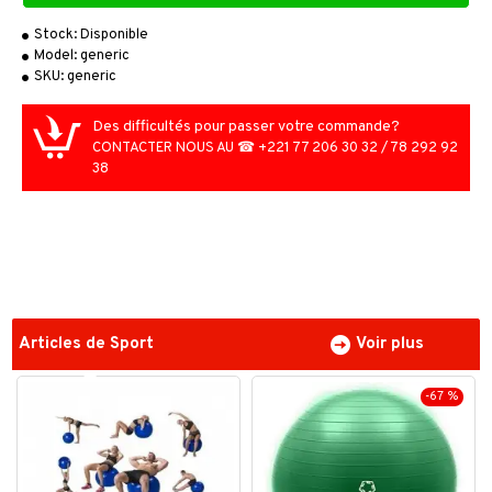
Stock:
Disponible
Model:
generic
SKU:
generic
Des difficultés pour passer votre commande?
CONTACTER NOUS AU ☎ +221 77 206 30 32 / 78 292 92
38
Articles de Sport
Voir plus
-67 %