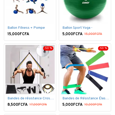
Ballon Fitness + Pompe
Ballon Sport Yoga -
15,000FCFA
5,000FCFA
15,000FCFA
-50 %
-50 %
Bandes de résistance Crossfit pour la remise en forme - 11 pièces/ensemble - Élastique- Caoutchouc
Bandes de Résistance Élastique Latex pour Salle de Gym, Exercice, Yoga, Pilâtes, Kinésithérapie, Rééducation
8,500FCFA
5,000FCFA
17,000FCFA
10,000FCFA