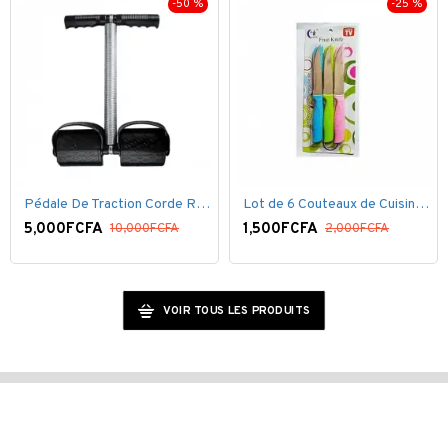
-50 %
-25 %
Pédale De Traction Corde Ressort avec poignée pédale de Pied
Lot de 6 Couteaux de Cuisine ( 20,5cm ) - Inox Bleu Rose VERT
5,000FCFA
1,500FCFA
10,000FCFA
2,000FCFA
VOIR TOUS LES PRODUITS
© 2020, SenSoxla