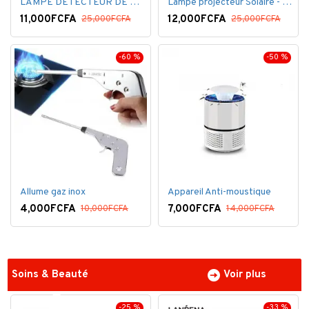
LAMPE DETECTEUR DE MOUVEMENT SOLAR SENSOR LIGHT
Lampe projecteur Solaire - Détecteur de mouvement - Intelligente 3 Face
11,000FCFA
12,000FCFA
25,000FCFA
25,000FCFA
-60 %
-50 %
Allume gaz inox
Appareil Anti-moustique
4,000FCFA
7,000FCFA
10,000FCFA
14,000FCFA
Soins & Beauté
Voir plus
-25 %
-33 %