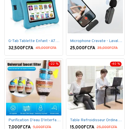
G-Tab Tablette Enfant - A707 - Ecran 7" - RAM 1 Go - ROM 8 Go - 0.3 Mégapixels + pochette offerte
Microphone Cravate - Lavalier pour smartphone, enregistrement vidéo YouTube Live Stream K60 For Type
32,500FCFA
25,000FCFA
45,000FCFA
35,000FCFA
-22 %
-40 %
Purification D'eau D'interface De Filtre De Robinet
Table Refroidisseur Ordinateur Portable
7,000FCFA
15,000FCFA
9,000FCFA
25,000FCFA