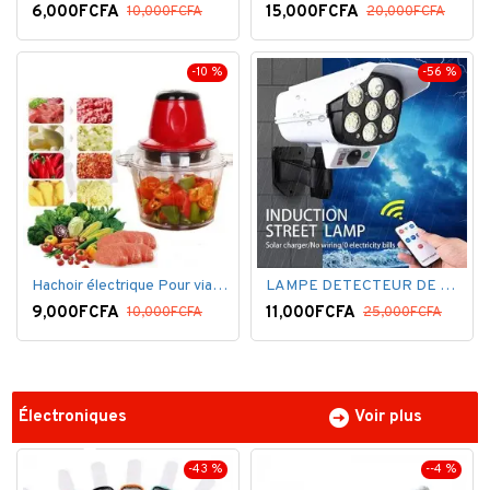
6,000FCFA
15,000FCFA
10,000FCFA
20,000FCFA
-10 %
-56 %
Hachoir électrique Pour viandes et légumes -Rouge
LAMPE DETECTEUR DE MOUVEMENT SOLAR SENSOR LIGHT
9,000FCFA
11,000FCFA
10,000FCFA
25,000FCFA
Électroniques
Voir plus
-43 %
--4 %