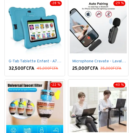
-28 %
-29 %
G-Tab Tablette Enfant - A707 - Ecran 7" - RAM 1 Go - ROM 8 Go - 0.3 Mégapixels + pochette offerte
Microphone Cravate - Lavalier pour smartphone, enregistrement vidéo YouTube Live Stream K60 For Type
32,500FCFA
25,000FCFA
45,000FCFA
35,000FCFA
-22 %
-40 %