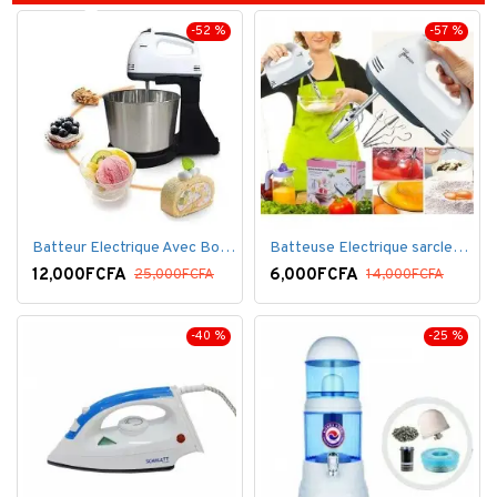
-52 %
-57 %
Batteur Electrique Avec Bol en inox
Batteuse Electrique sarclette à main– 7 vitesses
12,000FCFA
6,000FCFA
25,000FCFA
14,000FCFA
-40 %
-25 %