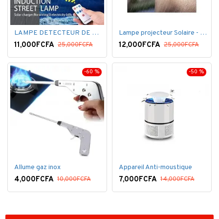
LAMPE DETECTEUR DE MOUVEMENT SOLAR SENSOR LIGHT
Lampe projecteur Solaire - Détecteur de mouvement - Intelligente 3 Face
11,000FCFA
12,000FCFA
25,000FCFA
25,000FCFA
-60 %
-50 %
Allume gaz inox
Appareil Anti-moustique
4,000FCFA
7,000FCFA
10,000FCFA
14,000FCFA