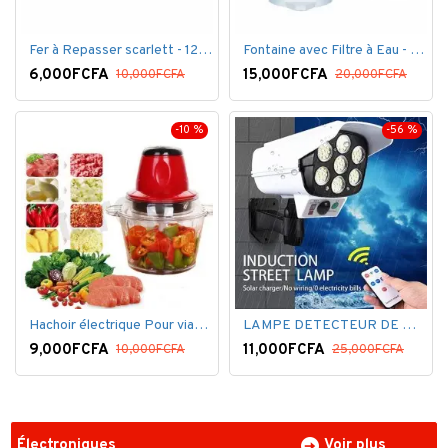
Fer à Repasser scarlett - 1200 W - Bleu Blanc
Fontaine avec Filtre à Eau - 16 Litres - Blanc
6,000FCFA
15,000FCFA
10,000FCFA
20,000FCFA
-10 %
-56 %
Hachoir électrique Pour viandes et légumes -Rouge
LAMPE DETECTEUR DE MOUVEMENT SOLAR SENSOR LIGHT
9,000FCFA
11,000FCFA
10,000FCFA
25,000FCFA
Électroniques
Voir plus