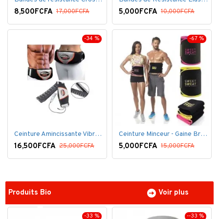
8,500FCFA
5,000FCFA
17,000FCFA
10,000FCFA
-34 %
-67 %
Ceinture Amincissante Vibro - Noir
Ceinture Minceur - Gaine Brûlante - Ventre plat
16,500FCFA
5,000FCFA
25,000FCFA
15,000FCFA
Produits Bio
Voir plus
-33 %
--33 %