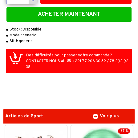
ACHETER MAINTENANT
Stock:
Disponible
Model:
generic
SKU:
generic
Des difficultés pour passer votre commande?
CONTACTER NOUS AU ☎ +221 77 206 30 32 / 78 292 92
38
Articles de Sport
Voir plus
-67 %