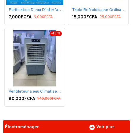
Purification D'eau D'interface De Filtre De Robinet
Table Refroidisseur Ordinateur Portable
7,000FCFA
15,000FCFA
9,000FCFA
25,000FCFA
-43 %
Ventilateur a eau Climatiseur Mobile Grand Model.
80,000FCFA
140,000FCFA
Électroménager
Voir plus