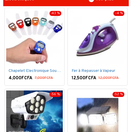
-43 %
--4 %
Chapelet Electronique Sous Forme De Bague Tasbih
Fer à Repasser à Vapeur
4,000FCFA
12,500FCFA
7,000FCFA
12,000FCFA
-56 %
-52 %