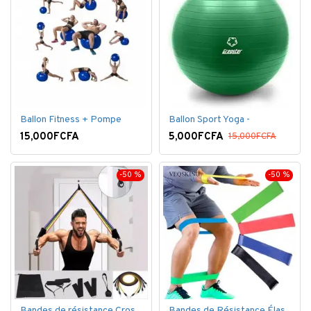
Ballon Fitness + Pompe
Ballon Sport Yoga -
15,000FCFA
5,000FCFA
15,000FCFA
-50 %
-50 %
Bandes de résistance Crossfit pour la remise en forme - 11 pièces/ensemble - Élastique- Caoutchouc
Bandes de Résistance Élastique Latex pour Salle de Gym, Exercice, Yoga, Pilâtes, Kinésithérapie, Rééducation