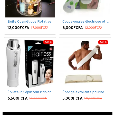
Boite Cosmétique Rotative
Coupe-ongles électrique et lime électrique
12,000FCFA
8,000FCFA
17,000FCFA
12,000FCFA
-50 %
-50 %
Épilateur / épilateur indolore NuBrilliance Ultimate pour femmes
Éponge exfoliante pour homme
6,500FCFA
5,000FCFA
13,000FCFA
10,000FCFA