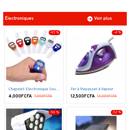
Électroniques
Voir plus
-43 %
--4 %
Chapelet Electronique Sous Forme De Bague Tasbih
Fer à Repasser à Vapeur
4,000FCFA
12,500FCFA
7,000FCFA
12,000FCFA
-56 %
-52 %