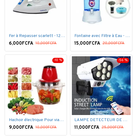
Fer à Repasser scarlett - 1200 W - Bleu Blanc
Fontaine avec Filtre à Eau - 16 Litres - Blanc
6,000FCFA
15,000FCFA
10,000FCFA
20,000FCFA
-10 %
-56 %
Hachoir électrique Pour viandes et légumes -Rouge
LAMPE DETECTEUR DE MOUVEMENT SOLAR SENSOR LIGHT
9,000FCFA
11,000FCFA
10,000FCFA
25,000FCFA