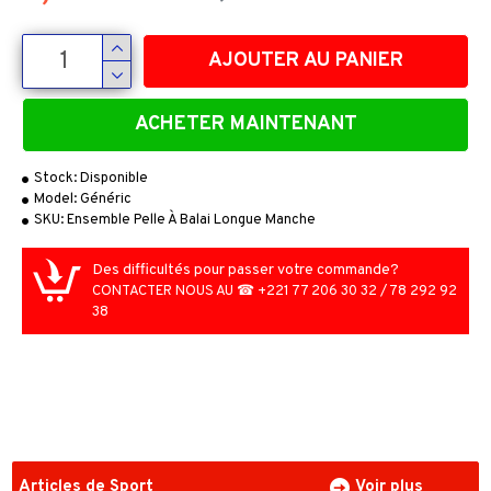
AJOUTER AU PANIER
ACHETER MAINTENANT
Stock:
Disponible
Model:
Généric
SKU:
Ensemble Pelle À Balai Longue Manche
Des difficultés pour passer votre commande?
CONTACTER NOUS AU ☎ +221 77 206 30 32 / 78 292 92
38
Articles de Sport
Voir plus