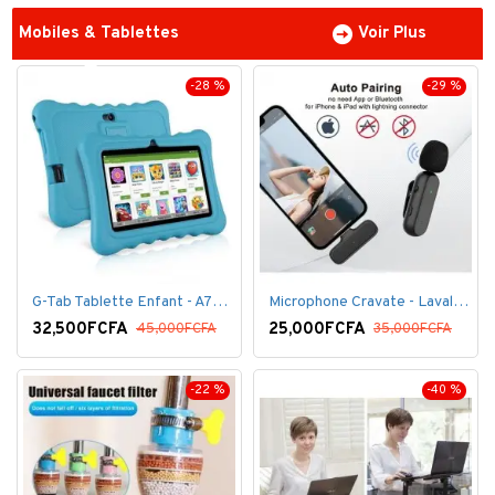
Mobiles & Tablettes
Voir Plus
-28 %
-29 %
G-Tab Tablette Enfant - A707 - Ecran 7" - RAM 1 Go - ROM 8 Go - 0.3 Mégapixels + pochette offerte
Microphone Cravate - Lavalier pour smartphone, enregistrement vidéo YouTube Live Stream K60 For Type
32,500FCFA
25,000FCFA
45,000FCFA
35,000FCFA
-22 %
-40 %