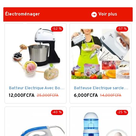
Électroménager
Voir plus
-52 %
-57 %
Batteur Electrique Avec Bol en inox
Batteuse Electrique sarclette à main– 7 vitesses
12,000FCFA
6,000FCFA
25,000FCFA
14,000FCFA
-40 %
-25 %