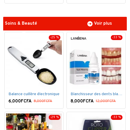
Soins & Beauté
Voir plus
-25 %
-33 %
Balance cuillère électronique
Blanchisseur des dents blanc éblouissant
6,000FCFA
8,000FCFA
8,000FCFA
12,000FCFA
-29 %
-33 %