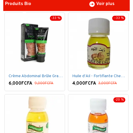
Produits Bio
Voir plus
-33 %
--33 %
Crème Abdominal Brûle Graisse - Effet Rapide - 170grs
Huile d'Ail - Fortifiante Cheveux
6,000FCFA
4,000FCFA
9,000FCFA
3,000FCFA
-20 %