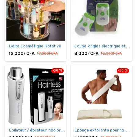
Boite Cosmétique Rotative
Coupe-ongles électrique et lime électrique
12,000FCFA
8,000FCFA
17,000FCFA
12,000FCFA
-50 %
-50 %
Épilateur / épilateur indolore NuBrilliance Ultimate pour femmes
Éponge exfoliante pour homme