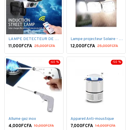
LAMPE DETECTEUR DE MOUVEMENT SOLAR SENSOR LIGHT
Lampe projecteur Solaire - Détecteur de mouvement - Intelligente 3 Face
11,000FCFA
12,000FCFA
25,000FCFA
25,000FCFA
-60 %
-50 %
Allume gaz inox
Appareil Anti-moustique
4,000FCFA
7,000FCFA
10,000FCFA
14,000FCFA