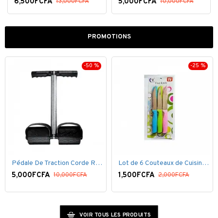
6,500FCFA
5,000FCFA
13,000FCFA
10,000FCFA
PROMOTIONS
-50 %
-25 %
Pédale De Traction Corde Ressort avec poignée pédale de Pied
Lot de 6 Couteaux de Cuisine ( 20,5cm ) - Inox Bleu Rose VERT
5,000FCFA
1,500FCFA
10,000FCFA
2,000FCFA
VOIR TOUS LES PRODUITS