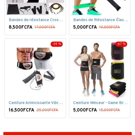
Bandes de résistance Crossfit pour la remise en forme - 11 pièces/ensemble - Élastique- Caoutchouc
Bandes de Résistance Élastique Latex pour Salle de Gym, Exercice, Yoga, Pilâtes, Kinésithérapie, Rééducation
8,500FCFA
5,000FCFA
17,000FCFA
10,000FCFA
-34 %
-67 %
Ceinture Amincissante Vibro - Noir
Ceinture Minceur - Gaine Brûlante - Ventre plat
16,500FCFA
5,000FCFA
25,000FCFA
15,000FCFA