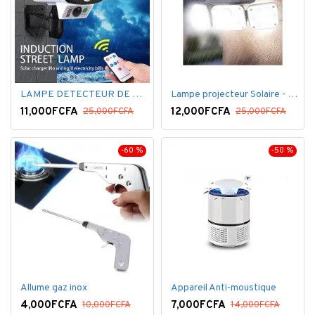
LAMPE DETECTEUR DE MOUVEMENT SOLAR SENSOR LIGHT
Lampe projecteur Solaire - Détecteur de mouvement - Intelligente 3 Face
11,000FCFA
12,000FCFA
25,000FCFA
25,000FCFA
-60 %
-50 %
Allume gaz inox
Appareil Anti-moustique
4,000FCFA
7,000FCFA
10,000FCFA
14,000FCFA