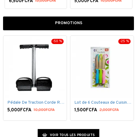
6,500FCFA
5,000FCFA
13,000FCFA
10,000FCFA
PROMOTIONS
-50 %
-25 %
Pédale De Traction Corde Ressort avec poignée pédale de Pied
Lot de 6 Couteaux de Cuisine ( 20,5cm ) - Inox Bleu Rose VERT
5,000FCFA
1,500FCFA
10,000FCFA
2,000FCFA
VOIR TOUS LES PRODUITS