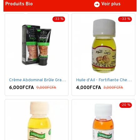
Produits Bio
Voir plus
-33 %
--33 %
Crème Abdominal Brûle Graisse - Effet Rapide - 170grs
Huile d'Ail - Fortifiante Cheveux
6,000FCFA
4,000FCFA
9,000FCFA
3,000FCFA
-20 %