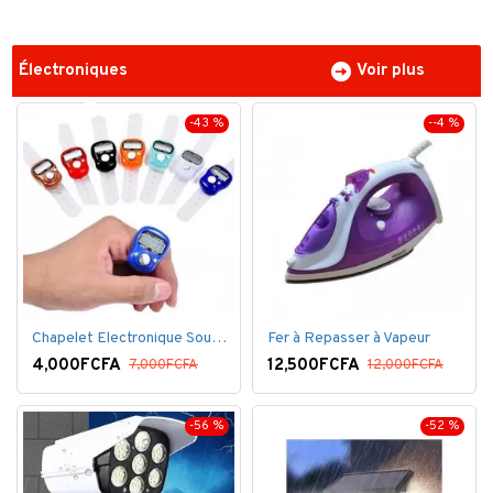
Électroniques
Voir plus
-43 %
--4 %
Chapelet Electronique Sous Forme De Bague Tasbih
Fer à Repasser à Vapeur
4,000FCFA
12,500FCFA
7,000FCFA
12,000FCFA
-56 %
-52 %