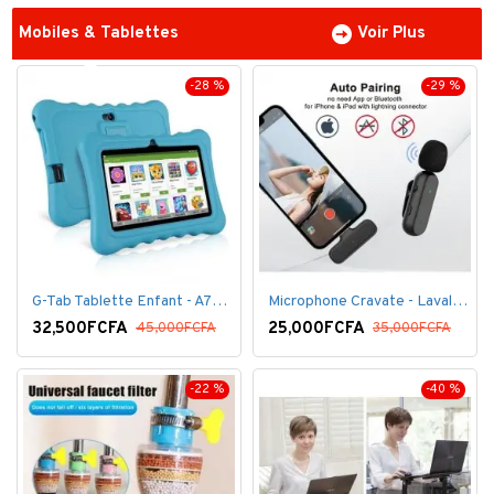
Mobiles & Tablettes
Voir Plus
-28 %
-29 %
G-Tab Tablette Enfant - A707 - Ecran 7" - RAM 1 Go - ROM 8 Go - 0.3 Mégapixels + pochette offerte
Microphone Cravate - Lavalier pour smartphone, enregistrement vidéo YouTube Live Stream K60 For Type
32,500FCFA
25,000FCFA
45,000FCFA
35,000FCFA
-22 %
-40 %