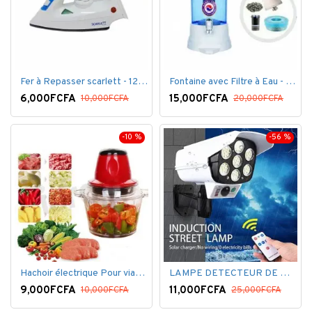
Fer à Repasser scarlett - 1200 W - Bleu Blanc
Fontaine avec Filtre à Eau - 16 Litres - Blanc
6,000FCFA
15,000FCFA
10,000FCFA
20,000FCFA
-10 %
-56 %
Hachoir électrique Pour viandes et légumes -Rouge
LAMPE DETECTEUR DE MOUVEMENT SOLAR SENSOR LIGHT
9,000FCFA
11,000FCFA
10,000FCFA
25,000FCFA