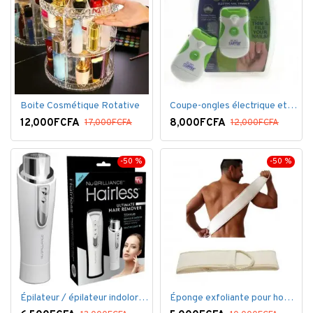
Boite Cosmétique Rotative
Coupe-ongles électrique et lime électrique
12,000FCFA
8,000FCFA
17,000FCFA
12,000FCFA
-50 %
-50 %
Épilateur / épilateur indolore NuBrilliance Ultimate pour femmes
Éponge exfoliante pour homme