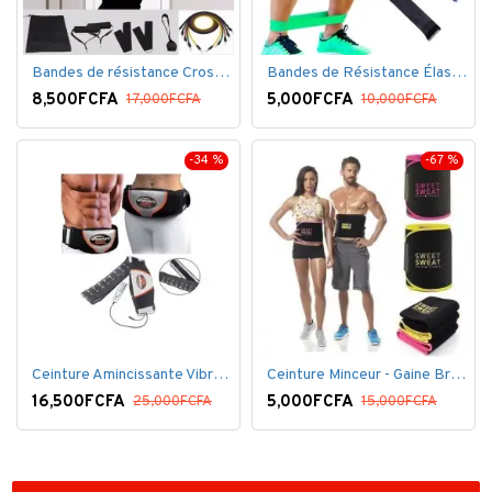
Bandes de résistance Crossfit pour la remise en forme - 11 pièces/ensemble - Élastique- Caoutchouc
Bandes de Résistance Élastique Latex pour Salle de Gym, Exercice, Yoga, Pilâtes, Kinésithérapie, Rééducation
8,500FCFA
5,000FCFA
17,000FCFA
10,000FCFA
-34 %
-67 %
Ceinture Amincissante Vibro - Noir
Ceinture Minceur - Gaine Brûlante - Ventre plat
16,500FCFA
5,000FCFA
25,000FCFA
15,000FCFA