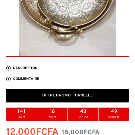
DESCRIPTION
COMMENTAIRE
OFFRE PROMOTIONNELLE
141
16
43
48
Jours
heure
Minute
Seconde
12,000FCFA
15,000FCFA