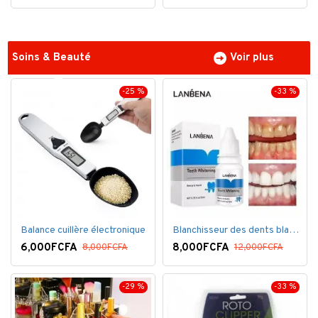
Soins & Beauté
Voir plus
-25 %
-33 %
Balance cuillère électronique
Blanchisseur des dents blanc éblouissant
6,000FCFA
8,000FCFA
8,000FCFA
12,000FCFA
-29 %
-33 %