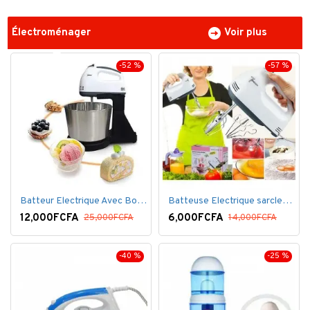
Électroménager
Voir plus
-52 %
-57 %
Batteur Electrique Avec Bol en inox
Batteuse Electrique sarclette à main– 7 vitesses
12,000FCFA
6,000FCFA
25,000FCFA
14,000FCFA
-40 %
-25 %