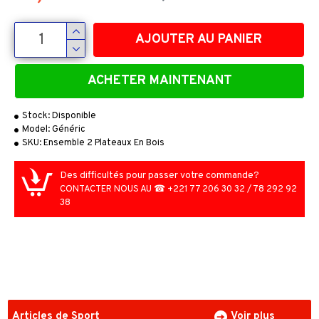
AJOUTER AU PANIER
ACHETER MAINTENANT
Stock:
Disponible
Model:
Généric
SKU:
Ensemble 2 Plateaux En Bois
Des difficultés pour passer votre commande?
CONTACTER NOUS AU ☎ +221 77 206 30 32 / 78 292 92
38
Articles de Sport
Voir plus