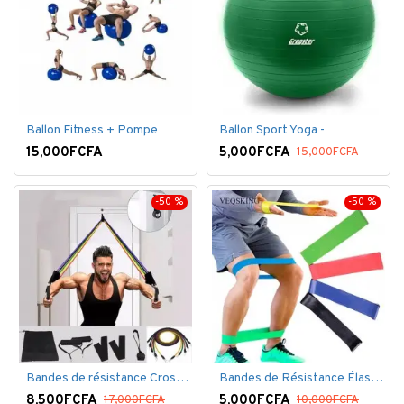
Ballon Fitness + Pompe
Ballon Sport Yoga -
15,000FCFA
5,000FCFA
15,000FCFA
-50 %
-50 %
Bandes de résistance Crossfit pour la remise en forme - 11 pièces/ensemble - Élastique- Caoutchouc
Bandes de Résistance Élastique Latex pour Salle de Gym, Exercice, Yoga, Pilâtes, Kinésithérapie, Rééducation
8,500FCFA
5,000FCFA
17,000FCFA
10,000FCFA