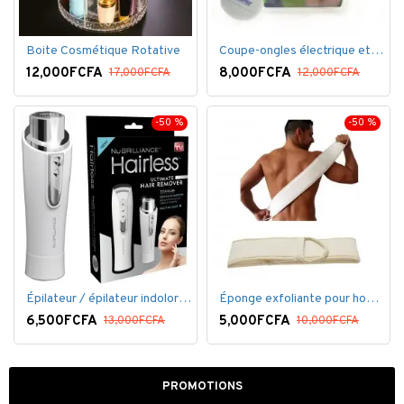
Boite Cosmétique Rotative
Coupe-ongles électrique et lime électrique
12,000FCFA
8,000FCFA
17,000FCFA
12,000FCFA
-50 %
-50 %
Épilateur / épilateur indolore NuBrilliance Ultimate pour femmes
Éponge exfoliante pour homme
6,500FCFA
5,000FCFA
13,000FCFA
10,000FCFA
PROMOTIONS