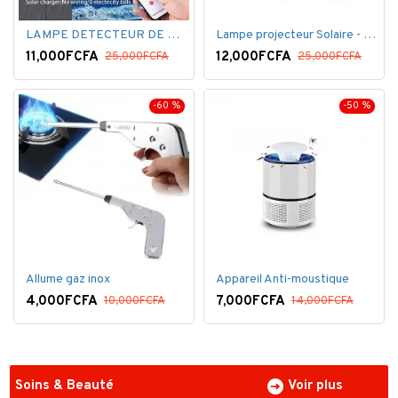
LAMPE DETECTEUR DE MOUVEMENT SOLAR SENSOR LIGHT
Lampe projecteur Solaire - Détecteur de mouvement - Intelligente 3 Face
11,000FCFA
12,000FCFA
25,000FCFA
25,000FCFA
-60 %
-50 %
Allume gaz inox
Appareil Anti-moustique
4,000FCFA
7,000FCFA
10,000FCFA
14,000FCFA
Soins & Beauté
Voir plus