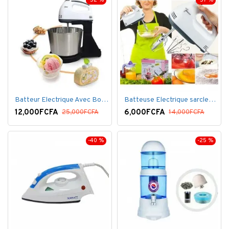
-52 %
-57 %
Batteur Electrique Avec Bol en inox
Batteuse Electrique sarclette à main– 7 vitesses
12,000FCFA
6,000FCFA
25,000FCFA
14,000FCFA
-40 %
-25 %