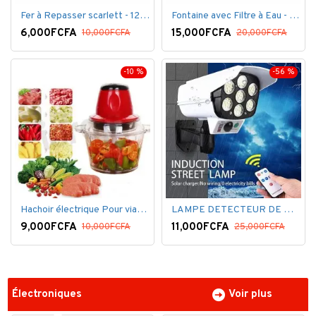
Fer à Repasser scarlett - 1200 W - Bleu Blanc
Fontaine avec Filtre à Eau - 16 Litres - Blanc
6,000FCFA
15,000FCFA
10,000FCFA
20,000FCFA
-10 %
-56 %
Hachoir électrique Pour viandes et légumes -Rouge
LAMPE DETECTEUR DE MOUVEMENT SOLAR SENSOR LIGHT
9,000FCFA
11,000FCFA
10,000FCFA
25,000FCFA
Électroniques
Voir plus