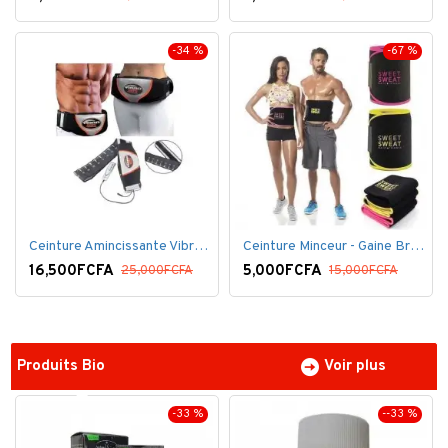
-34 %
-67 %
Ceinture Amincissante Vibro - Noir
Ceinture Minceur - Gaine Brûlante - Ventre plat
16,500FCFA
5,000FCFA
25,000FCFA
15,000FCFA
Produits Bio
Voir plus
-33 %
--33 %