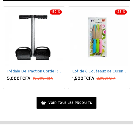
-25 %
-40 %
Lot de 6 Couteaux de Cuisine ( 20,5cm ) - Inox Bleu Rose VERT
Fer defroisseur à vapeur
En
,500FCFA
15,000FCFA
12
2,000FCFA
25,000FCFA
VOIR TOUS LES PRODUITS