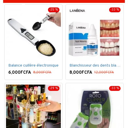
-25 %
-33 %
Balance cuillère électronique
Blanchisseur des dents blanc éblouissant
6,000FCFA
8,000FCFA
8,000FCFA
12,000FCFA
-29 %
-33 %