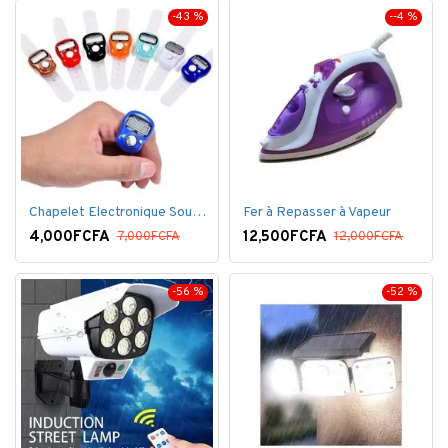
-43 %
--4 %
Chapelet Electronique Sous Forme De Bague Tasbih
Fer à Repasser à Vapeur
4,000FCFA
12,500FCFA
7,000FCFA
12,000FCFA
-56 %
-52 %