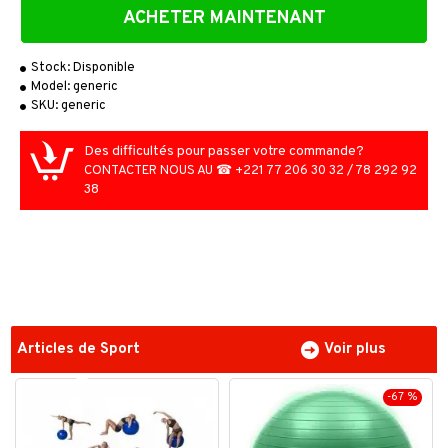
ACHETER MAINTENANT
Stock:
Disponible
Model:
generic
SKU:
generic
Des difficultés pour passer votre commande?
CONTACTER NOUS AU ☎ +221 77 206 30 32 / 78 292 92
38
Articles de Sport
Voir plus
-67 %