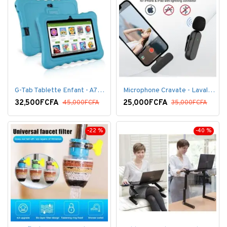
G-Tab Tablette Enfant - A707 - Ecran 7" - RAM 1 Go - ROM 8 Go - 0.3 Mégapixels + pochette offerte
Microphone Cravate - Lavalier pour smartphone, enregistrement vidéo YouTube Live Stream K60 For Type
32,500FCFA
25,000FCFA
45,000FCFA
35,000FCFA
-22 %
-40 %