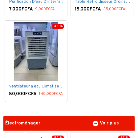
Purification D'eau D'interface De Filtre De Robinet
Table Refroidisseur Ordinateur Portable
7,000FCFA
15,000FCFA
9,000FCFA
25,000FCFA
-43 %
Ventilateur a eau Climatiseur Mobile Grand Model.
80,000FCFA
140,000FCFA
Électroménager
Voir plus