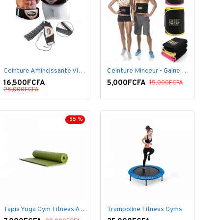
Ceinture Amincissante Vibro - Noir
Ceinture Minceur - Gaine Brûlante - Ventre plat
16,500FCFA
5,000FCFA
15,000FCFA
25,000FCFA
-65 %
Tapis Yoga Gym Fitness Aérobic Pilate Gymnastique
Trampoline Fitness Gyms