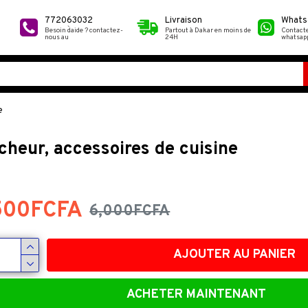
772063032
Livraison
Whats
Besoin d`aide ? contactez-
Partout à Dakar en moins de
Contact
nous au
24H
whatsap
e
cheur, accessoires de cuisine
500FCFA
6,000FCFA
-18 %
AJOUTER AU PANIER
ACHETER MAINTENANT
18,