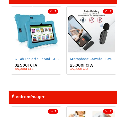
-28 %
-29 %
G-Tab Tablette Enfant - A707 - Ecran 7" - RAM 1 Go - ROM 8 Go - 0.3 Mégapixels + pochette offerte
Microphone Cravate - Lavalier pour smartphone, enregistrement vidéo YouTube Live Stream K60 For Type
32,500FCFA
25,000FCFA
45,000FCFA
35,000FCFA
Électroménager
-52 %
-57 %