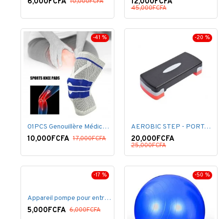
6,000FCFA
12,000FCFA
10,000FCFA
45,000FCFA
-41 %
-20 %
01PCS Genouillère Médical rotulienne Professionnelle
AEROBIC STEP - PORTABLE - PLASTIQUE - NOIR/ROUGE
10,000FCFA
20,000FCFA
17,000FCFA
25,000FCFA
-17 %
-50 %
Appareil pompe pour entrainement pectoraux
5,000FCFA
6,000FCFA