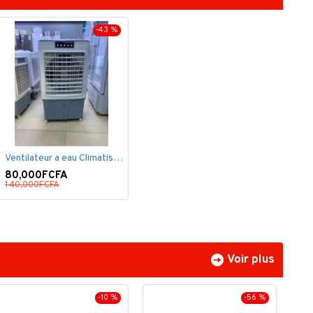
-43 %
Ventilateur a eau Climatiseur Mobile Grand Model.
80,000FCFA
140,000FCFA
Voir plus
-10 %
-56 %