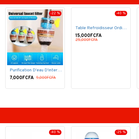
-22 %
-40 %
Table Refroidisseur Ordinateur Portable
15,000FCFA
25,000FCFA
Purification D'eau D'interface De Filtre De Robinet
7,000FCFA
9,000FCFA
-40 %
-25 %