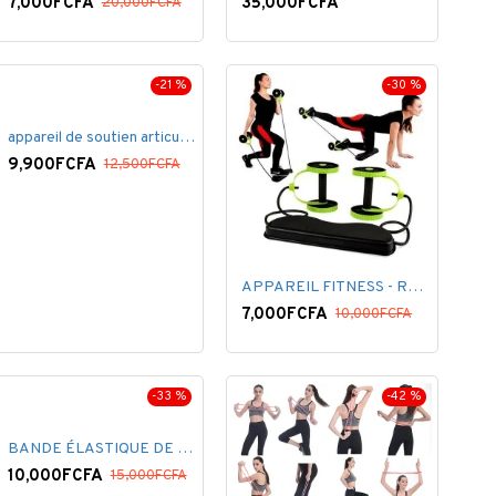
7,000FCFA
35,000FCFA
20,000FCFA
-21 %
-30 %
appareil de soutien articulaire
9,900FCFA
12,500FCFA
APPAREIL FITNESS - REVOFLEX - THÉRAPEUTUQUE
7,000FCFA
10,000FCFA
-33 %
-42 %
BANDE ÉLASTIQUE DE SOUTIEN 8 PCS
10,000FCFA
15,000FCFA