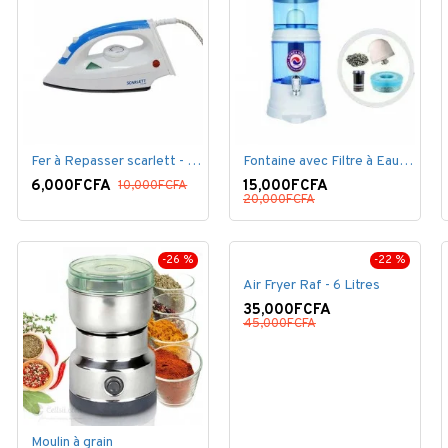
Fer à Repasser scarlett - 1200 W - Bleu Blanc
Fontaine avec Filtre à Eau - 16 Litres - Blanc
6,000FCFA
15,000FCFA
10,000FCFA
20,000FCFA
-26 %
-22 %
Air Fryer Raf - 6 Litres
35,000FCFA
45,000FCFA
Moulin à grain