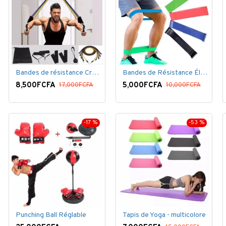
Bandes de résistance Crossfit pour la remise en forme - 11 pièces/ensemble - Élastique- Caoutchouc
Bandes de Résistance Élastique Latex pour Salle de Gym, Exercice, Yoga, Pilâtes, Kinésithérapie, Rééducation
8,500FCFA
5,000FCFA
17,000FCFA
10,000FCFA
-17 %
-53 %
Punching Ball Réglable
Tapis de Yoga - multicolore