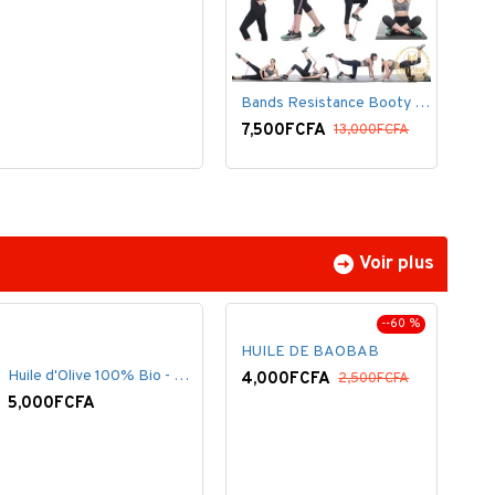
Bands Resistance Booty Kit Belt Butt
7,500FCFA
13,000FCFA
Voir plus
--60 %
HUILE DE BAOBAB
Huile d'Olive 100% Bio - 60 ml
4,000FCFA
2,500FCFA
5,000FCFA