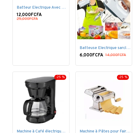
Batteur Electrique Avec Bol en inox
12,000FCFA
25,000FCFA
Batteuse Electrique sarclette à main– 7 vitesses
6,000FCFA
14,000FCFA
-25 %
-25 %
Machine à Café électrique - Noir -1.5 litres.
Machine à Pâtes pour Faire des Spaghetti - Argent