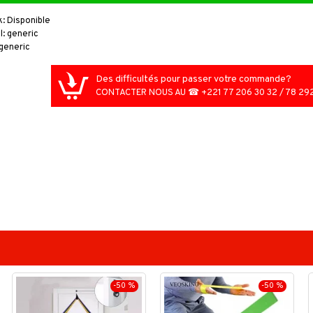
k:
Disponible
l:
generic
generic
Des difficultés pour passer votre commande?
Friteuse électrique multifonction
CONTACTER NOUS AU ☎ +221 77 206 30 32 / 78 292
45,000FCFA
55,000FCFA
-50 %
-50 %