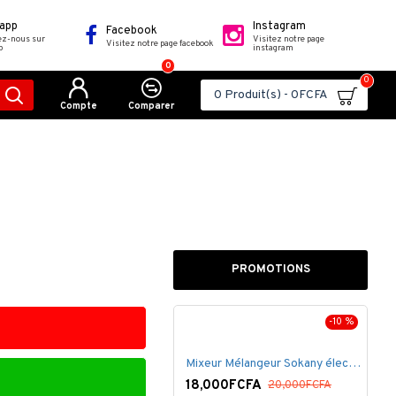
app
Instagram
Facebook
ez-nous sur
Visitez notre page
Visitez notre page facebook
p
instagram
0
0
0 Produit(s) - 0FCFA
Compte
Comparer
PROMOTIONS
-10 %
-25 %
Mixeur Mélangeur Sokany électrique .
000FCFA
20,000FCFA