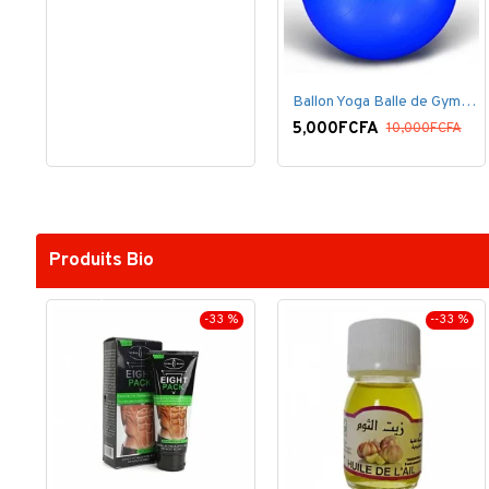
Ballon Yoga Balle de Gymnastique Sans Pompe
5,000FCFA
10,000FCFA
Produits Bio
-33 %
--33 %