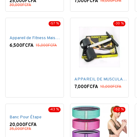
25,000FCFA
7,000FCFA
15,000FCFA
30,000FCFA
-57 %
-30 %
Appareil de Fitness Maison ventouse bleu .
6,500FCFA
15,000FCFA
APPAREIL DE MUSCULATION - NOIR
7,000FCFA
10,000FCFA
-43 %
-52 %
Banc Pour Étape
20,000FCFA
35,000FCFA