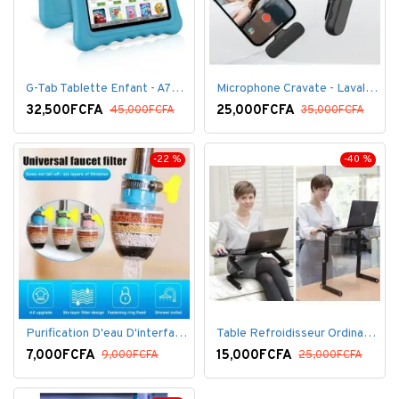
G-Tab Tablette Enfant - A707 - Ecran 7" - RAM 1 Go - ROM 8 Go - 0.3 Mégapixels + pochette offerte
Microphone Cravate - Lavalier pour smartphone, enregistrement vidéo YouTube Live Stream K60 For Type
32,500FCFA
25,000FCFA
45,000FCFA
35,000FCFA
-22 %
-40 %
Purification D'eau D'interface De Filtre De Robinet
Table Refroidisseur Ordinateur Portable
7,000FCFA
15,000FCFA
9,000FCFA
25,000FCFA