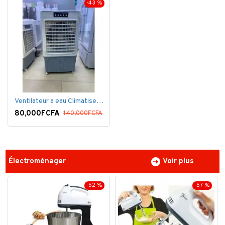
-43 %
Ventilateur a eau Climatiseur Mobile Grand Model.
80,000FCFA
140,000FCFA
Électroménager
Voir plus
-52 %
-57 %