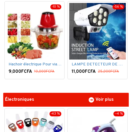
-10 %
-56 %
Hachoir électrique Pour viandes et légumes -Rouge
LAMPE DETECTEUR DE MOUVEMENT SOLAR SENSOR LIGHT
9,000FCFA
11,000FCFA
10,000FCFA
25,000FCFA
Électroniques
Voir plus
-43 %
--4 %