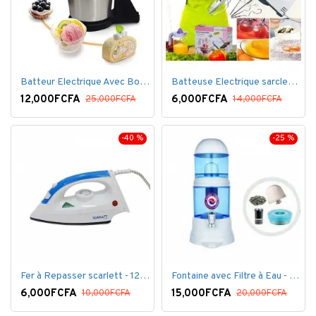
Batteur Electrique Avec Bol en inox
Batteuse Electrique sarclette à main– 7 vitesses
12,000FCFA
6,000FCFA
25,000FCFA
14,000FCFA
-40 %
-25 %
Fer à Repasser scarlett - 1200 W - Bleu Blanc
Fontaine avec Filtre à Eau - 16 Litres - Blanc
6,000FCFA
15,000FCFA
10,000FCFA
20,000FCFA