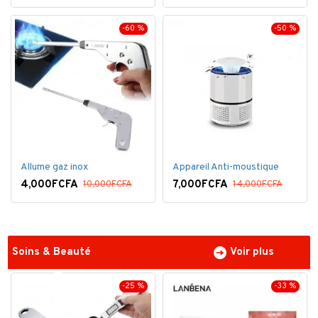
-60 %
-50 %
Allume gaz inox
Appareil Anti-moustique
4,000FCFA
7,000FCFA
10,000FCFA
14,000FCFA
Soins & Beauté
Voir plus
-25 %
-33 %