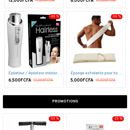
12,000FCFA
8,000FCFA
17,000FCFA
12,000FCFA
-50 %
-50 %
Épilateur / épilateur indolore NuBrilliance Ultimate pour femmes
Éponge exfoliante pour homme
6,500FCFA
5,000FCFA
13,000FCFA
10,000FCFA
PROMOTIONS
-50 %
-25 %