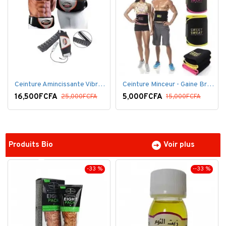
Ceinture Amincissante Vibro - Noir
Ceinture Minceur - Gaine Brûlante - Ventre plat
16,500FCFA
5,000FCFA
25,000FCFA
15,000FCFA
Produits Bio
Voir plus
-33 %
--33 %