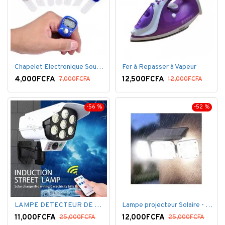
Chapelet Electronique Sous Forme De Bague Tasbih
Fer à Repasser à Vapeur
4,000FCFA
12,500FCFA
7,000FCFA
12,000FCFA
-56 %
-52 %
LAMPE DETECTEUR DE MOUVEMENT SOLAR SENSOR LIGHT
Lampe projecteur Solaire - Détecteur de mouvement - Intelligente 3 Face
11,000FCFA
12,000FCFA
25,000FCFA
25,000FCFA