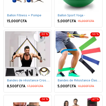
Ballon Fitness + Pompe
Ballon Sport Yoga -
15,000FCFA
5,000FCFA
15,000FCFA
-50 %
-50 %
Bandes de résistance Crossfit pour la remise en forme - 11 pièces/ensemble - Élastique- Caoutchouc
Bandes de Résistance Élastique Latex pour Salle de Gym, Exercice, Yoga, Pilâtes, Kinésithérapie, Rééducation
8,500FCFA
5,000FCFA
17,000FCFA
10,000FCFA
-34 %
-67 %