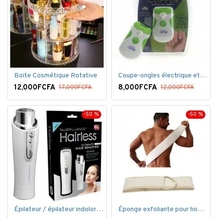
Boite Cosmétique Rotative
Coupe-ongles électrique et lime électrique
12,000FCFA
8,000FCFA
17,000FCFA
12,000FCFA
-50 %
-50 %
Épilateur / épilateur indolore NuBrilliance Ultimate pour femmes
Éponge exfoliante pour homme