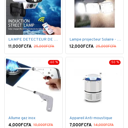
LAMPE DETECTEUR DE MOUVEMENT SOLAR SENSOR LIGHT
Lampe projecteur Solaire - Détecteur de mouvement - Intelligente 3 Face
11,000FCFA
12,000FCFA
25,000FCFA
25,000FCFA
-60 %
-50 %
Allume gaz inox
Appareil Anti-moustique
4,000FCFA
7,000FCFA
10,000FCFA
14,000FCFA