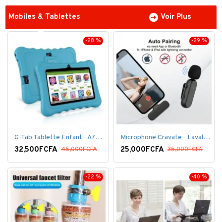
Mobiles & Tablettes
Voir Plus
-28 %
-29 %
G-Tab Tablette Enfant - A707 - Ecran 7" - RAM 1 Go - ROM 8 Go - 0.3 Mégapixels + pochette offerte
Microphone Cravate - Lavalier pour smartphone, enregistrement vidéo YouTube Live Stream K60 For Type
32,500FCFA
25,000FCFA
45,000FCFA
35,000FCFA
-22 %
-40 %