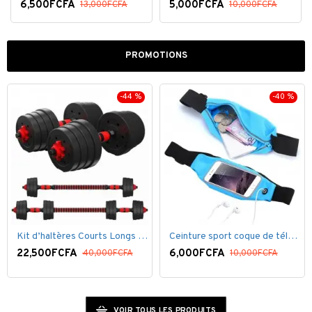
6,500FCFA
5,000FCFA
13,000FCFA
10,000FCFA
PROMOTIONS
-44 %
-40 %
Kit d’haltères Courts Longs 15kg, Set 2en1 avec 8 Plaques de poids, Avec barre extension
Ceinture sport coque de téléphone pour SmartPhone
22,500FCFA
6,000FCFA
40,000FCFA
10,000FCFA
VOIR TOUS LES PRODUITS