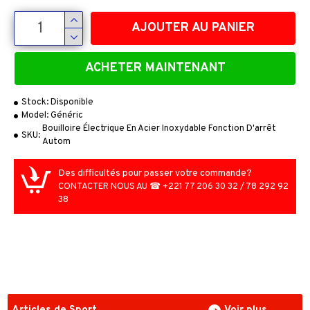
AJOUTER AU PANIER
ACHETER MAINTENANT
Stock:
Disponible
Model:
Généric
Bouilloire Électrique En Acier Inoxydable Fonction D'arrêt
SKU:
Autom
Des difficultés pour passer votre commande?
CONTACTER NOUS AU ☎ +221 77 206 30 32 / 78 292 92
38