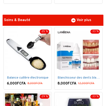
Soins & Beauté
Voir plus
-25 %
-33 %
Balance cuillère électronique
Blanchisseur des dents blanc éblouissant
6,000FCFA
8,000FCFA
8,000FCFA
12,000FCFA
-29 %
-33 %