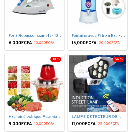
Fer à Repasser scarlett - 1200 W - Bleu Blanc
Fontaine avec Filtre à Eau - 16 Litres - Blanc
6,000FCFA
15,000FCFA
10,000FCFA
20,000FCFA
-10 %
-56 %
Hachoir électrique Pour viandes et légumes -Rouge
LAMPE DETECTEUR DE MOUVEMENT SOLAR SENSOR LIGHT
9,000FCFA
11,000FCFA
10,000FCFA
25,000FCFA