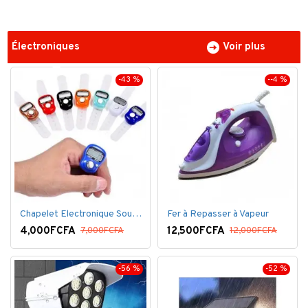
Électroniques
Voir plus
-43 %
--4 %
Chapelet Electronique Sous Forme De Bague Tasbih
Fer à Repasser à Vapeur
4,000FCFA
12,500FCFA
7,000FCFA
12,000FCFA
-56 %
-52 %