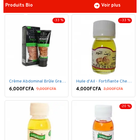
Produits Bio
Voir plus
-33 %
--33 %
Crème Abdominal Brûle Graisse - Effet Rapide - 170grs
Huile d'Ail - Fortifiante Cheveux
6,000FCFA
4,000FCFA
9,000FCFA
3,000FCFA
-20 %