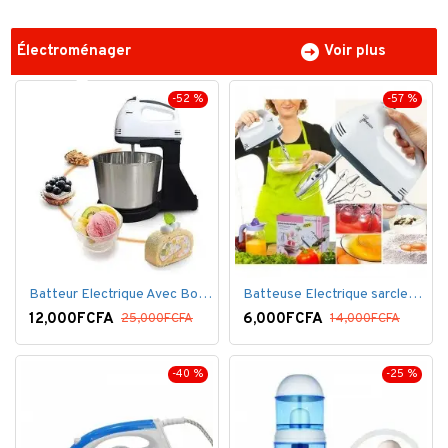
Électroménager
Voir plus
-52 %
-57 %
Batteur Electrique Avec Bol en inox
Batteuse Electrique sarclette à main– 7 vitesses
12,000FCFA
6,000FCFA
25,000FCFA
14,000FCFA
-40 %
-25 %