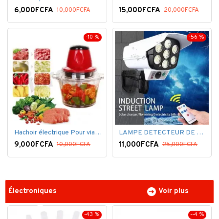
6,000FCFA
15,000FCFA
10,000FCFA
20,000FCFA
-10 %
-56 %
Hachoir électrique Pour viandes et légumes -Rouge
LAMPE DETECTEUR DE MOUVEMENT SOLAR SENSOR LIGHT
9,000FCFA
11,000FCFA
10,000FCFA
25,000FCFA
Électroniques
Voir plus
-43 %
--4 %