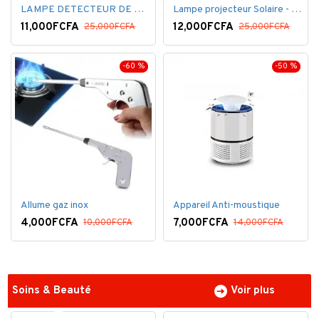
LAMPE DETECTEUR DE MOUVEMENT SOLAR SENSOR LIGHT
Lampe projecteur Solaire - Détecteur de mouvement - Intelligente 3 Face
11,000FCFA
12,000FCFA
25,000FCFA
25,000FCFA
-60 %
-50 %
Allume gaz inox
Appareil Anti-moustique
4,000FCFA
7,000FCFA
10,000FCFA
14,000FCFA
Soins & Beauté
Voir plus