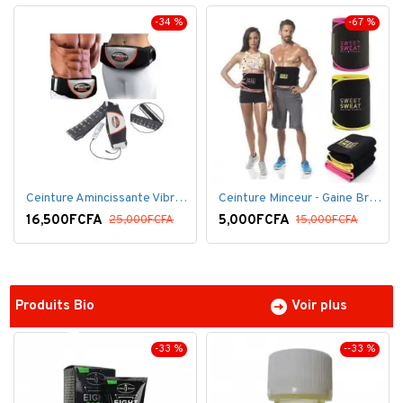
-34 %
-67 %
Ceinture Amincissante Vibro - Noir
Ceinture Minceur - Gaine Brûlante - Ventre plat
16,500FCFA
5,000FCFA
25,000FCFA
15,000FCFA
Produits Bio
Voir plus
-33 %
--33 %