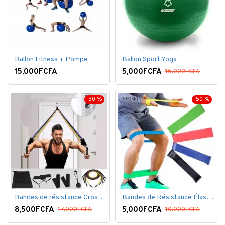
Ballon Fitness + Pompe
Ballon Sport Yoga -
15,000FCFA
5,000FCFA
15,000FCFA
-50 %
-50 %
Bandes de résistance Crossfit pour la remise en forme - 11 pièces/ensemble - Élastique- Caoutchouc
Bandes de Résistance Élastique Latex pour Salle de Gym, Exercice, Yoga, Pilâtes, Kinésithérapie, Rééducation
8,500FCFA
5,000FCFA
17,000FCFA
10,000FCFA