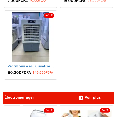
7,000FCFA
15,000FCFA
9,000FCFA
25,000FCFA
-43 %
Ventilateur a eau Climatiseur Mobile Grand Model.
80,000FCFA
140,000FCFA
Électroménager
Voir plus
-52 %
-57 %