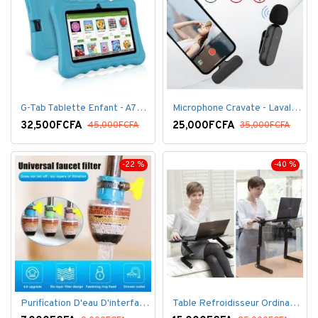
G-Tab Tablette Enfant - A707 - Ecran 7" - RAM 1 Go - ROM 8 Go - 0.3 Mégapixels + pochette offerte
Microphone Cravate - Lavalier pour smartphone, enregistrement vidéo YouTube Live Stream K60 For Type
32,500FCFA
25,000FCFA
45,000FCFA
35,000FCFA
-22 %
-40 %
Purification D'eau D'interface De Filtre De Robinet
Table Refroidisseur Ordinateur Portable