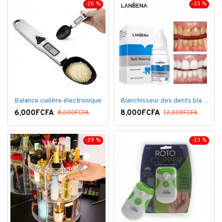
-25 %
-33 %
Balance cuillère électronique
Blanchisseur des dents blanc éblouissant
6,000FCFA
8,000FCFA
8,000FCFA
12,000FCFA
-29 %
-33 %