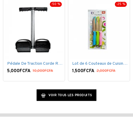
-50 %
-25 %
Pédale De Traction Corde Ressort avec poignée pédale de Pied
Lot de 6 Couteaux de Cuisine ( 20,5cm ) - Inox Bleu Rose VERT
5,000FCFA
1,500FCFA
10,000FCFA
2,000FCFA
VOIR TOUS LES PRODUITS
© 2020, SenSoxla