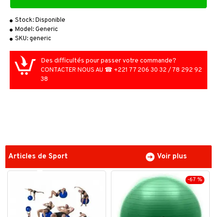
Stock:
Disponible
Model:
Generic
SKU:
generic
Des difficultés pour passer votre commande?
CONTACTER NOUS AU ☎ +221 77 206 30 32 / 78 292 92
38
Articles de Sport
Voir plus
-67 %