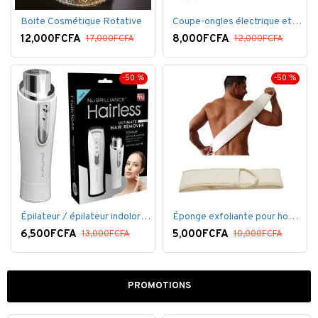
Boite Cosmétique Rotative
Coupe-ongles électrique et lime électrique
12,000FCFA
8,000FCFA
17,000FCFA
12,000FCFA
-50 %
-50 %
Épilateur / épilateur indolore NuBrilliance Ultimate pour femmes
Éponge exfoliante pour homme
6,500FCFA
5,000FCFA
13,000FCFA
10,000FCFA
PROMOTIONS