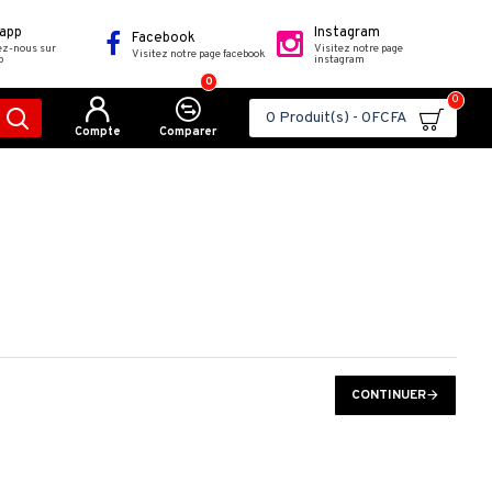
app
Instagram
Facebook
ez-nous sur
Visitez notre page
Visitez notre page facebook
p
instagram
0
0
0 Produit(s) - 0FCFA
Compte
Comparer
CONTINUER