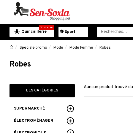
Visiter ➡
Quincaillerie
⚽ Sport
Speciale promo
Mode
Mode Femme
Robes
Robes
Auncun produit trouvé da
LES CATÉGORIES
SUPERMARCHÉ
ÉLECTROMÉNAGER
ÉLECTRONIQUE